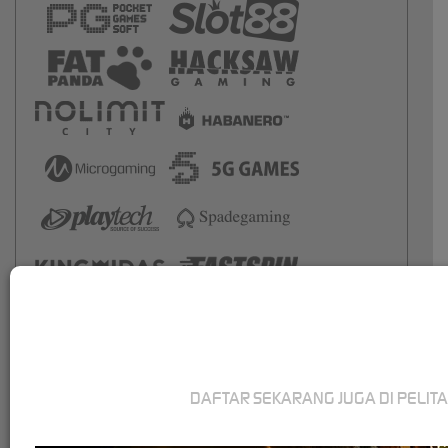
DAFTAR SEKARANG JUGA DI PELIT