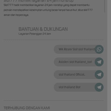
Slot777 memiliki layanan 24 jam nonstop
Slot777 hadir memberikan layanan 24 jam nonstop yang dapat membantu
pemain mendapatkan kesemptan untung besar tanpa harus tkut, situs slot777
aman dan terpercaya.
BANTUAN & DUKUNGAN
Layanan Pelanggan 24 Jam
WA Resmi Slot slot thailand
Asisten slot thailand_bot
slot thailand OfficiaL
slot thailand Bot
TERHUBUNG DENGAN KAMI