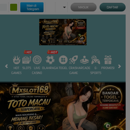
Main di
MASUK
DAFTAR
Telegram
HOT
SLOTS
LIVE
OLAHRAGA
TOGEL
CRASH
ARCADE
E-
PROMOSI
GAMES
CASINO
GAME
SPORTS