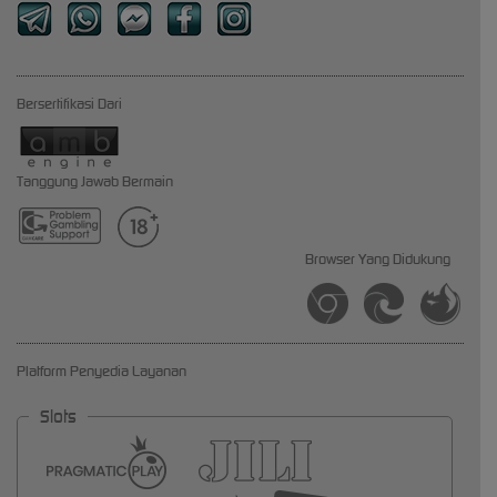
Bersertifikasi Dari
Tanggung Jawab Bermain
Browser Yang Didukung
Platform Penyedia Layanan
Slots