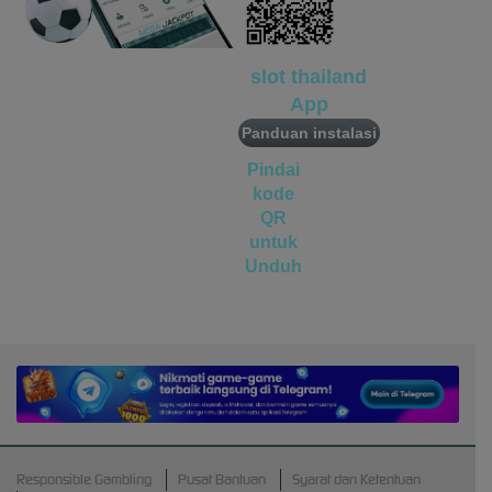
vs20fruitswx
miste****0
IDR
4,520,000.00
slot thailand
vs20olympx
App
Panduan instalasi
Pindai
kode
QR
untuk
Unduh
Android
APK
Responsible Gambling
Pusat Bantuan
Syarat dan Ketentuan