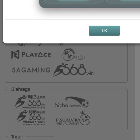
OK
Olahraga
Togel