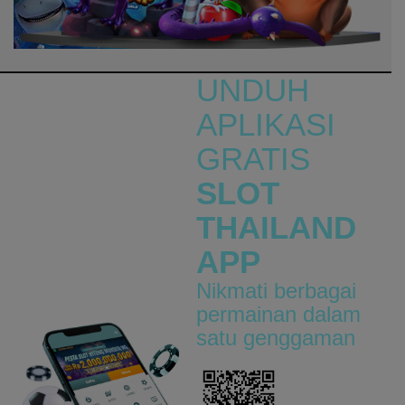
vswaysbandit
ans****a
IDR
6,998,600.00
vs20olympgate
UNDUH
rydhos****e
APLIKASI
IDR
6,989,400.00
GRATIS
vswaysmahwblck
SLOT
miste****0
IDR
6,784,500.00
THAILAND
vs20gatotx
APP
be****7
IDR
6,724,500.00
Nikmati berbagai
vs20stararx
permainan dalam
be****7
satu genggaman
IDR
6,592,400.00
vs20fruitswx
sco****9
IDR
5,941,200.00