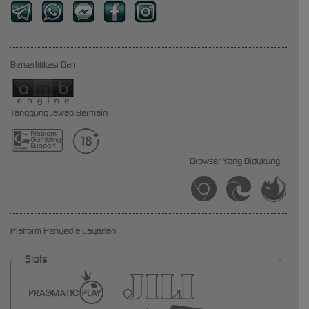
Bersertifikasi Dari
Tanggung Jawab Bermain
Browser Yang Didukung
Platform Penyedia Layanan
Slots