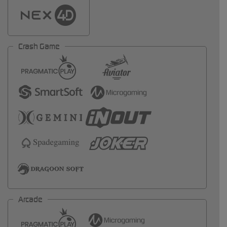
Crash Game
Arcade