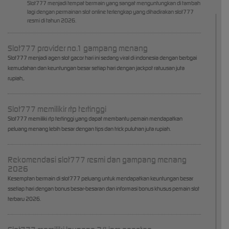
Slot777 menjadi tempat bermain yang sangat menguntungkan di tambah
lagi dengan permainan slot online terlengkap yang dihadirakan slot777
resmi di tahun 2026.
Slot777 provider no.1 gampang menang
Slot777 menjadi agen slot gacor hari ini sedang viral di indonesia dengan berbgai
kemudahan dan keuntungan besar setiap hari dengan jackpot ratuusan juta
rupiah,.
Slot777 memilikir rtp tertinggi
Slot777 memiliki rtp tertinggi yang dapat membantu pemain mendapatkan
peluang menang lebih besar dengan tips dan trick puluhan juta rupiah.
Rekomendasi slot777 resmi dan gampang menang
2026
Kesemptan bermain di slot777 peluang untuk mendapatkan keuntungan besar
ssetiap hari dengan bonus besar-besaran dan informasi bonus khusus pemain slot
terbaru 2026.