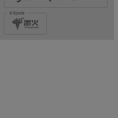
E-Sports