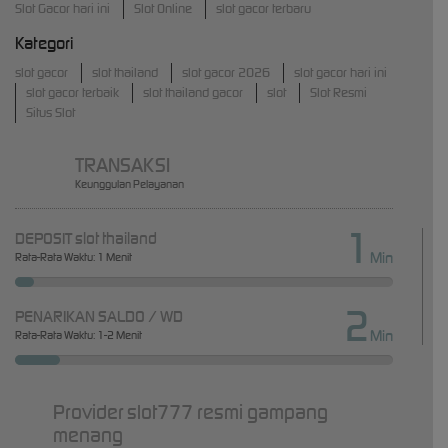
Slot Gacor hari ini
Slot Online
slot gacor terbaru
Kategori
slot gacor
slot thailand
slot gacor 2026
slot gacor hari ini
slot gacor terbaik
slot thailand gacor
slot
Slot Resmi
Situs Slot
TRANSAKSI
Keunggulan Pelayanan
1
DEPOSIT slot thailand
Min
Rata-Rata Waktu: 1 Menit
2
PENARIKAN SALDO / WD
Min
Rata-Rata Waktu: 1-2 Menit
Provider slot777 resmi gampang
menang