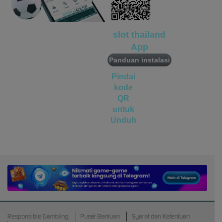
vs20fruitswx
miste****0
IDR
4,520,000.00
slot thailand
vs20olympx
App
Panduan instalasi
Pindai
kode
QR
untuk
Unduh
Android
APK
Responsible Gambling
Pusat Bantuan
Syarat dan Ketentuan