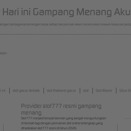
cor Hari ini Gampang Menang A
i dengan berbagai kemenangan besar setiap hari permain akan menemukan maxwin keseruan jackp
xwin
 ini
slot gacor terbaik
slot thailand gacor
slot
Slot Resmi
Situs Sl
Provider slot777 resmi gampang
menang
Slot777 menjadi tempat bermain yang sangat menguntungkan
di tambah lagi dengan permainan slot online terlengkap yang
dihadirakan slot777 resmi di tahun 2026.