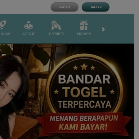
MASUK
DAFTAR
H GAME
ARCADE
E-SPORTS
PROMOSI