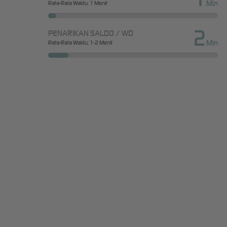
Min
Rata-Rata Waktu: 1 Menit
2
PENARIKAN SALDO / WD
Min
Rata-Rata Waktu: 1-2 Menit