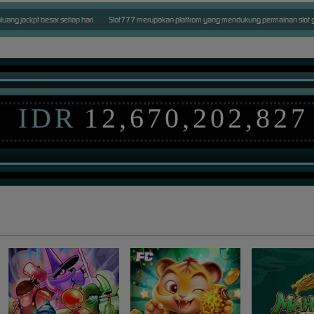
esar setiap hari.
Slot777 merupakan platfrom yang mendukung permainan slot gacor hari i
IDR
12,670,202,827