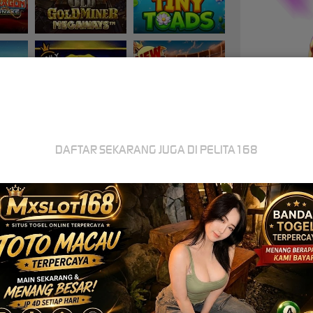
DAFTAR SEKARANG JUGA DI PELITA168