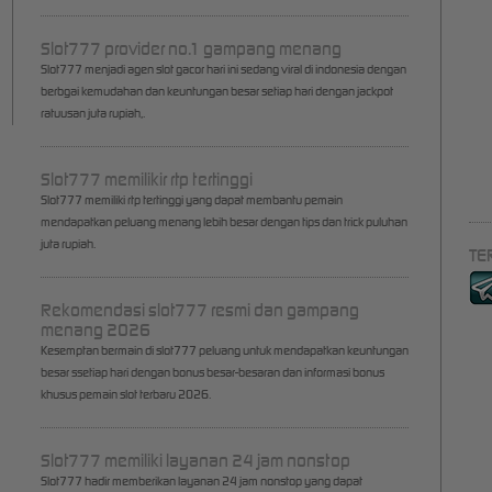
Slot777 provider no.1 gampang menang
Slot777 menjadi agen slot gacor hari ini sedang viral di indonesia dengan
berbgai kemudahan dan keuntungan besar setiap hari dengan jackpot
ratuusan juta rupiah,.
Slot777 memilikir rtp tertinggi
Slot777 memiliki rtp tertinggi yang dapat membantu pemain
mendapatkan peluang menang lebih besar dengan tips dan trick puluhan
juta rupiah.
TE
Rekomendasi slot777 resmi dan gampang
menang 2026
Kesemptan bermain di slot777 peluang untuk mendapatkan keuntungan
besar ssetiap hari dengan bonus besar-besaran dan informasi bonus
khusus pemain slot terbaru 2026.
Slot777 memiliki layanan 24 jam nonstop
Slot777 hadir memberikan layanan 24 jam nonstop yang dapat