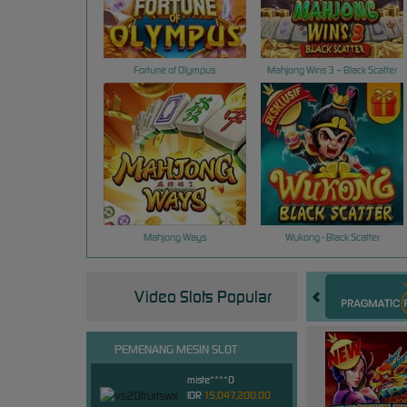
Fortune of Olympus
Mahjong Wins 3 – Black Scatter
Mahjong Ways
Wukong - Black Scatter
Video Slots Popular
PEMENANG MESIN SLOT
miste****0
IDR
15,047,200.00