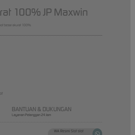
kurat 100% JP Maxwin
ot besar akurat 100%.
ot
BANTUAN & DUKUNGAN
Layanan Pelanggan 24 Jam
WA Resmi Slot slot