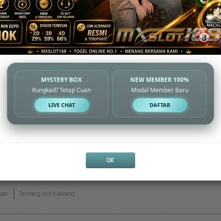
Panduan in
Pindai kode QR
untuk Unduh
Android APK
MYSTERY BOX
NEW MEMBER 100%
Rungkad? Tetap Cuan
Modal Member Baru
LIVE CHAT
DAFTAR
OK
uan
Tentang slot thailand