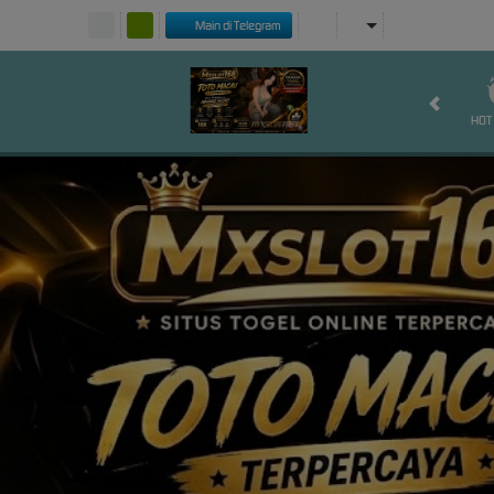
Main di Telegram
HOT