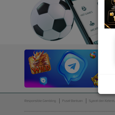
be****7
IDR
6,592,400.00
vs20fruitswx
sco****9
IDR
5,941,200.00
vs20fruitswx
miste****0
IDR
4,520,000.00
vs20olympx
Responsible Gambling
Pusat Bantuan
Syarat dan Ketent