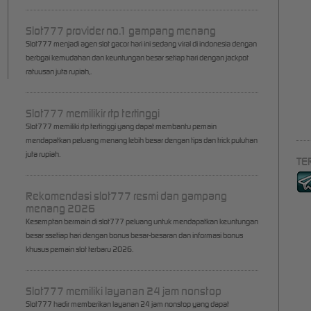
Slot777 provider no.1 gampang menang
Slot777 menjadi agen slot gacor hari ini sedang viral di indonesia dengan
berbgai kemudahan dan keuntungan besar setiap hari dengan jackpot
ratuusan juta rupiah,.
Slot777 memilikir rtp tertinggi
Slot777 memiliki rtp tertinggi yang dapat membantu pemain
mendapatkan peluang menang lebih besar dengan tips dan trick puluhan
juta rupiah.
TE
Rekomendasi slot777 resmi dan gampang
menang 2026
Kesemptan bermain di slot777 peluang untuk mendapatkan keuntungan
besar ssetiap hari dengan bonus besar-besaran dan informasi bonus
khusus pemain slot terbaru 2026.
Slot777 memiliki layanan 24 jam nonstop
Slot777 hadir memberikan layanan 24 jam nonstop yang dapat