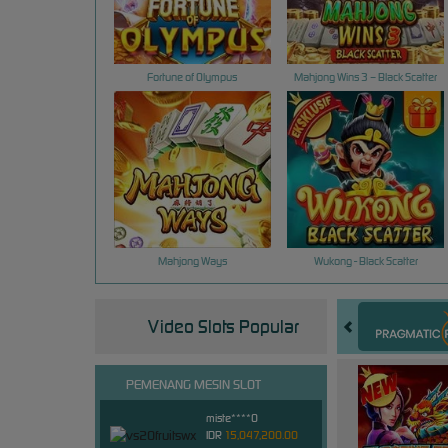
Fortune of Olympus
Mahjong Wins 3 – Black Scatter
Mahjong Ways
Wukong - Black Scatter
Video Slots Popular
PEMENANG MESIN SLOT
miste****0
IDR
15,047,200.00