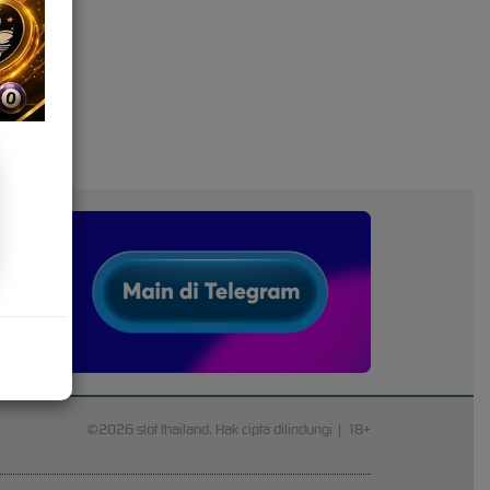
stalasi
©2026 slot thailand. Hak cipta dilindungi | 18+