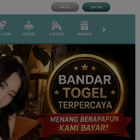
MASUK
DAFTAR
H GAME
ARCADE
E-SPORTS
PROMOSI