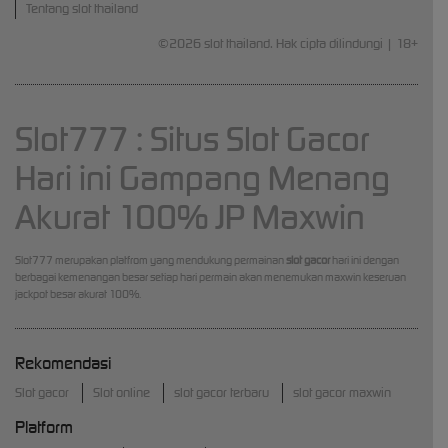
Tentang slot thailand
©2026 slot thailand. Hak cipta dilindungi | 18+
Slot777 : Situs Slot Gacor
Hari ini Gampang Menang
Akurat 100% JP Maxwin
Slot777 merupakan platfrom yang mendukung permainan
slot gacor
hari ini dengan
berbagai kemenangan besar setiap hari permain akan menemukan maxwin keseruan
jackpot besar akurat 100%.
Rekomendasi
Slot gacor
Slot online
slot gacor terbaru
slot gacor maxwin
Platform