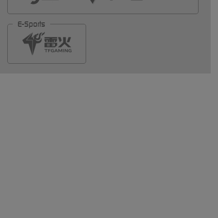
E-Sports