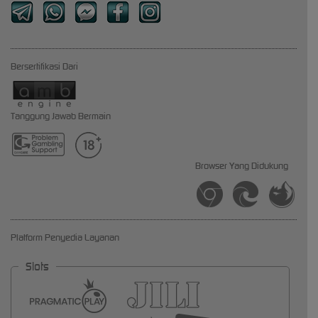
Bersertifikasi Dari
Tanggung Jawab Bermain
Browser Yang Didukung
Platform Penyedia Layanan
Slots