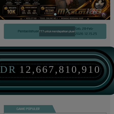
Sab, 28-Feb-
Pemberitahuan
 di hadirkan provider slot777 untuk mendapatkan pluang jackpt besar setiap hari.
Slot777 
2026 12.15.25
IDR
12,667,810,910
GAME POPULER