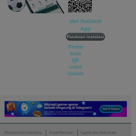
vs20fruitswx
miste****0
IDR
4,520,000.00
slot thailand
vs20olympx
App
Panduan instalasi
Pindai
kode
QR
untuk
Unduh
Android
APK
Responsible Gambling
Pusat Bantuan
Syarat dan Ketentuan