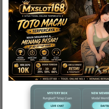
MYSTERY BOX
NEW MEMBE
Rungkad? Tetap Cuan
Modal Memb
Live Casino
LIVE CHAT
DAFTA