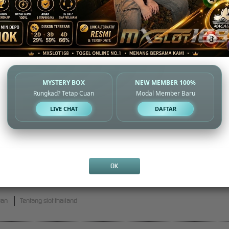
Panduan in
Pindai kode QR
untuk Unduh
Android APK
MYSTERY BOX
NEW MEMBER 100%
Rungkad? Tetap Cuan
Modal Member Baru
LIVE CHAT
DAFTAR
OK
uan
Tentang slot thailand