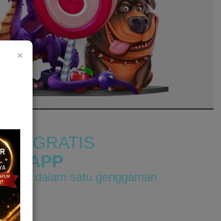
×
ASI GRATIS
AND APP
rmainan dalam satu genggaman
iland