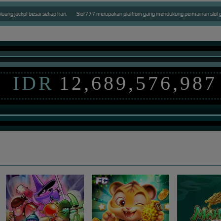
esar setiap hari.
Slot777 merupakan platfrom yang mendukung permainan slot gacor hari i
IDR
12,689,576,987