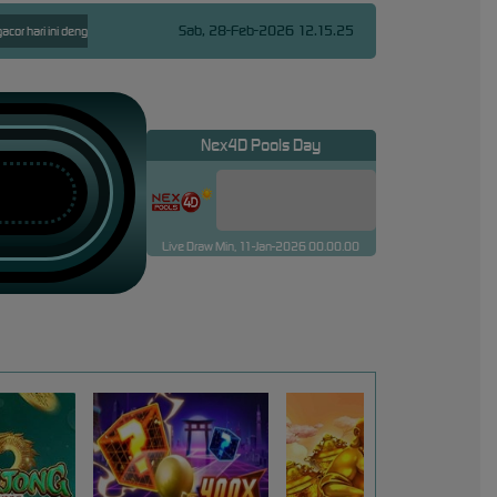
Sab, 28-Feb-2026 12.15.25
ni dengan berbagai kemenangan besar setiap hari permain akan menemukan maxwin keseruan jac
Nex4D Pools Day
Live Draw Min, 11-Jan-2026 00.00.00