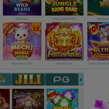
Wild Beans
JUNGLE BANG BANG
Mahjong 
Mochi Mania 1000
Fortune Gems
Gates of Olympus 