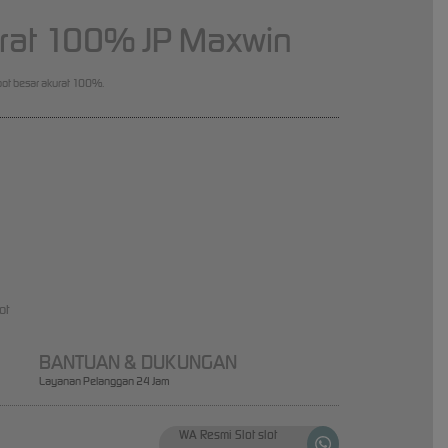
kurat 100% JP Maxwin
ot besar akurat 100%.
ot
BANTUAN & DUKUNGAN
Layanan Pelanggan 24 Jam
WA Resmi Slot slot