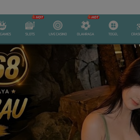
 GAMES
SLOTS
LIVE CASINO
OLAHRAGA
TOGEL
CRAS