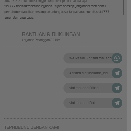
Slot777 memiliki layanan 24 jam nonstop
Slot777 hadir memberikan layanan 24 jam nonstop yang dapat membantu
pemain mendapatkan kesemptan untung besar tanpa harus tkut, situs slot777
aman dan terpercaya.
BANTUAN & DUKUNGAN
Layanan Pelanggan 24 Jam
WA Resmi Slot slot thailand
Asisten slot thailand_bot
slot thailand OfficiaL
slot thailand Bot
TERHUBUNG DENGAN KAMI