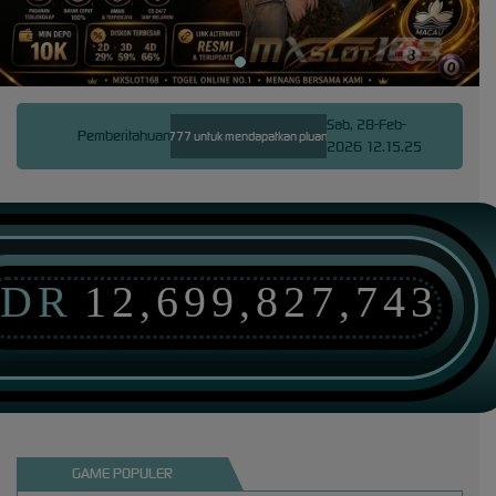
Sab, 28-Feb-
Pemberitahuan
di hadirkan provider slot777 untuk mendapatkan pluang jackpt besar setiap hari.
Slot777 m
2026 12.15.25
IDR
12,699,827,743
GAME POPULER