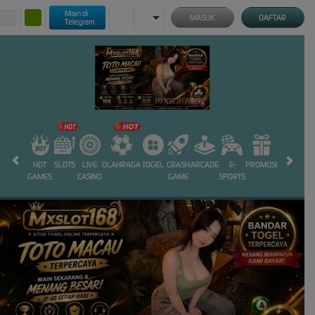
Main di
MASUK
DAFTAR
Telegram
HOT
SLOTS
LIVE
OLAHRAGA
TOGEL
CRASH
ARCADE
E-
PROMOSI
GAMES
CASINO
GAME
SPORTS