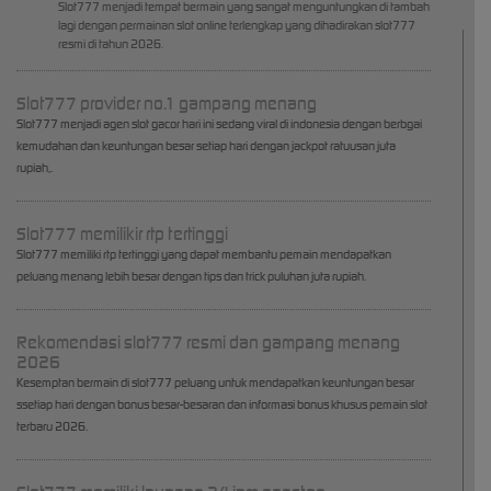
Slot777 menjadi tempat bermain yang sangat menguntungkan di tambah
lagi dengan permainan slot online terlengkap yang dihadirakan slot777
resmi di tahun 2026.
Slot777 provider no.1 gampang menang
Slot777 menjadi agen slot gacor hari ini sedang viral di indonesia dengan berbgai
kemudahan dan keuntungan besar setiap hari dengan jackpot ratuusan juta
rupiah,.
Slot777 memilikir rtp tertinggi
Slot777 memiliki rtp tertinggi yang dapat membantu pemain mendapatkan
peluang menang lebih besar dengan tips dan trick puluhan juta rupiah.
Rekomendasi slot777 resmi dan gampang menang
2026
Kesemptan bermain di slot777 peluang untuk mendapatkan keuntungan besar
ssetiap hari dengan bonus besar-besaran dan informasi bonus khusus pemain slot
terbaru 2026.