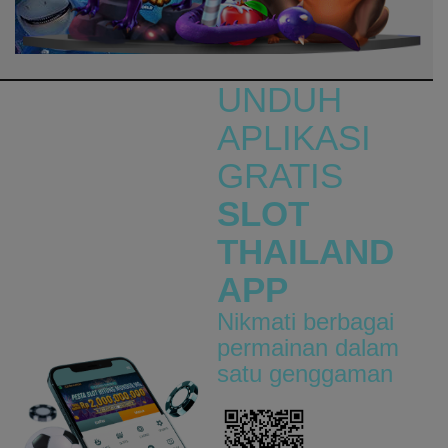
vswaysbandit
ans****a
IDR
6,998,600.00
vs20olympgate
UNDUH
rydhos****e
APLIKASI
IDR
6,989,400.00
GRATIS
vswaysmahwblck
SLOT
miste****0
IDR
6,784,500.00
THAILAND
vs20gatotx
APP
be****7
IDR
6,724,500.00
Nikmati berbagai
vs20stararx
permainan dalam
be****7
satu genggaman
IDR
6,592,400.00
vs20fruitswx
sco****9
IDR
5,941,200.00