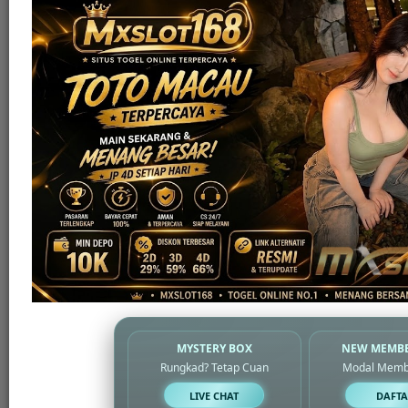
MYSTERY BOX
NEW MEMBE
Rungkad? Tetap Cuan
Modal Memb
Live Casino
LIVE CHAT
DAFTA