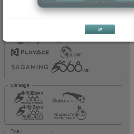
OK
Olahraga
Togel