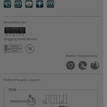
Bersertifikasi Dari
Tanggung Jawab Bermain
Browser Yang Didukung
Platform Penyedia Layanan
Slots