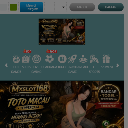
Main di
MASUK
DAFTAR
Telegram
HOT
SLOTS
LIVE
OLAHRAGA
TOGEL
CRASH
ARCADE
E-
PROMOSI
GAMES
CASINO
GAME
SPORTS