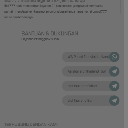
Slot777 memiliki layanan 24 jam nonstop
Slot777 hadir memberikan layanan 24 jam nonstop yang dapat membantu
pemain mendapatkan kesemptan untung besar tanpa harus tkut, situs slot777
aman dan terpercaya.
BANTUAN & DUKUNGAN
Layanan Pelanggan 24 Jam
WA Resmi Slot slot thailand
Asisten slot thailand_bot
slot thailand OfficiaL
slot thailand Bot
TERHUBUNG DENGAN KAMI