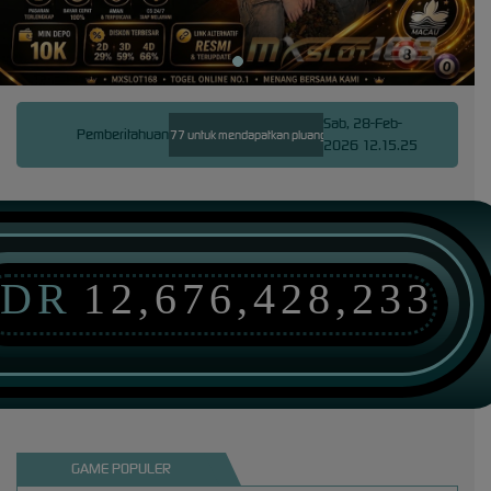
Sab, 28-Feb-
Pemberitahuan
di hadirkan provider slot777 untuk mendapatkan pluang jackpt besar setiap hari.
Slot777 m
2026 12.15.25
IDR
12,676,428,233
GAME POPULER