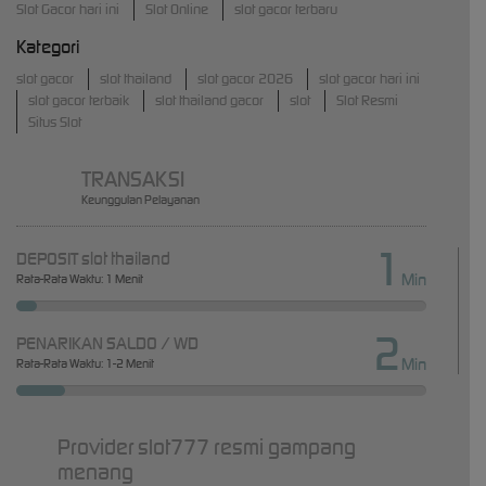
Slot Gacor hari ini
Slot Online
slot gacor terbaru
Kategori
slot gacor
slot thailand
slot gacor 2026
slot gacor hari ini
slot gacor terbaik
slot thailand gacor
slot
Slot Resmi
Situs Slot
TRANSAKSI
Keunggulan Pelayanan
1
DEPOSIT slot thailand
Min
Rata-Rata Waktu: 1 Menit
2
PENARIKAN SALDO / WD
Min
Rata-Rata Waktu: 1-2 Menit
Provider slot777 resmi gampang
menang