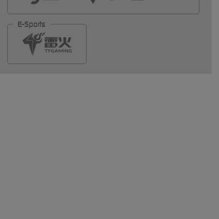
E-Sports