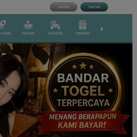
MASUK
DAFTAR
H GAME
ARCADE
E-SPORTS
PROMOSI