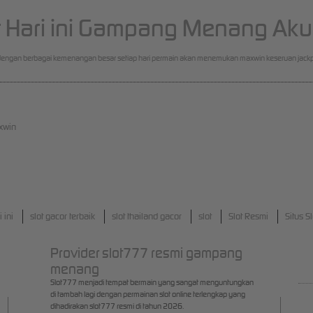
cor Hari ini Gampang Menang A
i dengan berbagai kemenangan besar setiap hari permain akan menemukan maxwin keseruan jackp
xwin
 ini
slot gacor terbaik
slot thailand gacor
slot
Slot Resmi
Situs Sl
Provider slot777 resmi gampang
menang
Slot777 menjadi tempat bermain yang sangat menguntungkan
di tambah lagi dengan permainan slot online terlengkap yang
dihadirakan slot777 resmi di tahun 2026.