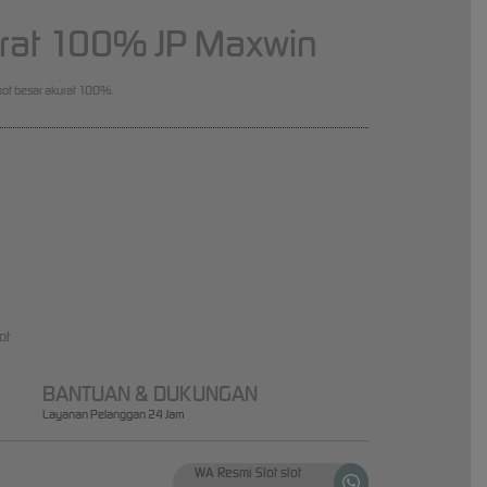
kurat 100% JP Maxwin
ot besar akurat 100%.
ot
BANTUAN & DUKUNGAN
Layanan Pelanggan 24 Jam
WA Resmi Slot slot