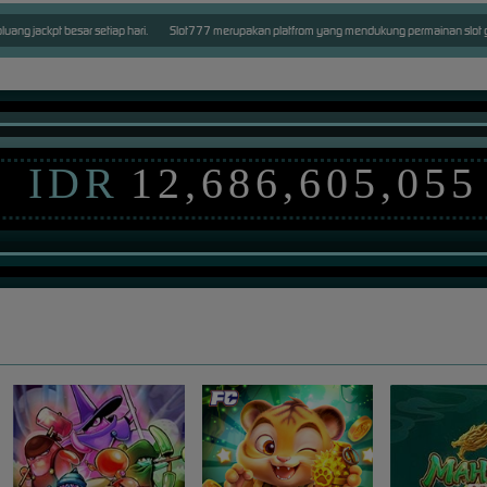
esar setiap hari.
Slot777 merupakan platfrom yang mendukung permainan slot gacor hari i
IDR
12,686,605,055