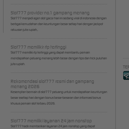
Slot777 provider no.1 gampang menang
Slot777 menjadi agen slot gacor hari ini sedang viral di indonesia dengan
berbgai kemudahan dan keuntungan besar setiap hari dengan jackpot
ratuusan juta rupiah,.
Slot777 memilikir rtp tertinggi
Slot777 memiliki rtp tertinggi yang dapat membantu pemain
mendapatkan peluang menang lebih besar dengan tips dan trick puluhan
juta rupiah.
TE
Rekomendasi slot777 resmi dan gampang
menang 2026
Kesemptan bermain di slot777 peluang untuk mendapatkan keuntungan
besar ssetiap hari dengan bonus besar-besaran dan informasi bonus
khusus pemain slot terbaru 2026.
Slot777 memiliki layanan 24 jam nonstop
Slot777 hadir memberikan layanan 24 jam nonstop yang dapat