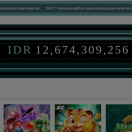
besar setiap hari.
Slot777 merupakan platfrom yang mendukung permainan slot gacor hari i
IDR
12,674,309,404