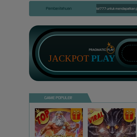
Pemberitahuan
g keuntungan besar yang selalu di hadirkan provider slot777 untuk mendapatkan pluang jackpt 
JACKPOT
PLAY
GAME POPULER