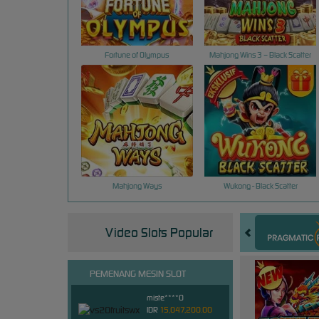
Fortune of Olympus
Mahjong Wins 3 – Black Scatter
Mahjong Ways
Wukong - Black Scatter
Video Slots Popular
PEMENANG MESIN SLOT
miste****0
IDR
15,047,200.00