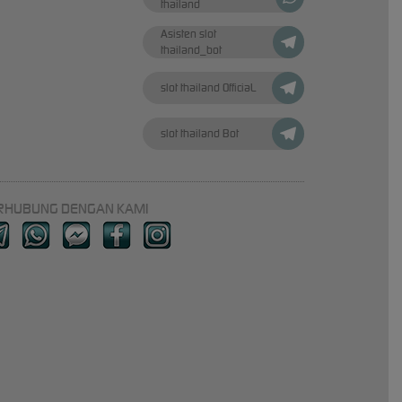
thailand
Asisten slot
thailand_bot
slot thailand OfficiaL
slot thailand Bot
RHUBUNG DENGAN KAMI