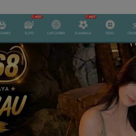
 GAMES
SLOTS
LIVE CASINO
OLAHRAGA
TOGEL
CRAS