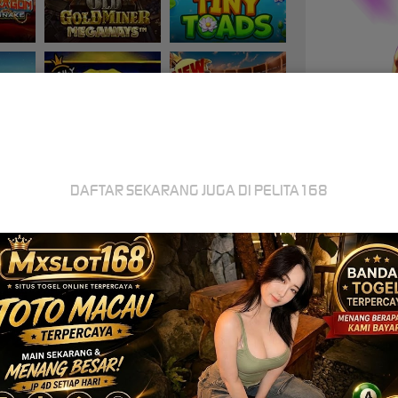
DAFTAR SEKARANG JUGA DI PELITA168