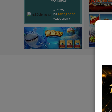
vs20fruitswx
ma****5
IDR
9,253,200.00
vs20starlightx
vsteadf****1
IDR
8,998,000.00
vswaysbandit
ans****a
IDR
6,998,600.00
vs20olympgate
rydhos****e
IDR
6,989,400.00
vswaysmahwblck
miste****0
IDR
6,784,500.00
vs20gatotx
be****7
IDR
6,724,500.00
vs20stararx