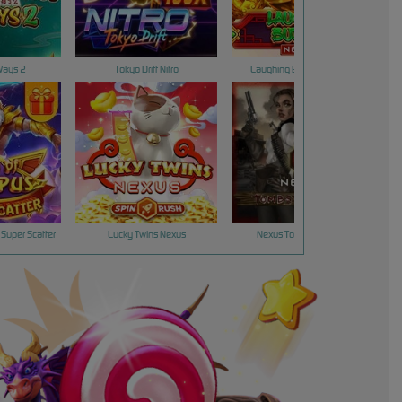
Ways 2
Tokyo Drift Nitro
Laughing Buddha Nexus
Super Scatter
Lucky Twins Nexus
Nexus Tombstone RIP