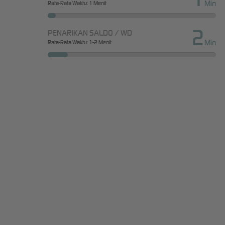
Min
Rata-Rata Waktu: 1 Menit
2
PENARIKAN SALDO / WD
Min
Rata-Rata Waktu: 1-2 Menit