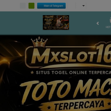
Main di Telegram
HOT