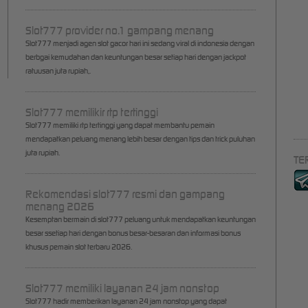
Slot777 provider no.1 gampang menang
Slot777 menjadi agen slot gacor hari ini sedang viral di indonesia dengan
berbgai kemudahan dan keuntungan besar setiap hari dengan jackpot
ratuusan juta rupiah,.
Slot777 memilikir rtp tertinggi
Slot777 memiliki rtp tertinggi yang dapat membantu pemain
mendapatkan peluang menang lebih besar dengan tips dan trick puluhan
juta rupiah.
TE
Rekomendasi slot777 resmi dan gampang
menang 2026
Kesemptan bermain di slot777 peluang untuk mendapatkan keuntungan
besar ssetiap hari dengan bonus besar-besaran dan informasi bonus
khusus pemain slot terbaru 2026.
Slot777 memiliki layanan 24 jam nonstop
Slot777 hadir memberikan layanan 24 jam nonstop yang dapat