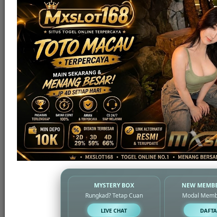
MYSTERY BOX
NEW MEMBE
Rungkad? Tetap Cuan
Modal Memb
Live Casino
LIVE CHAT
DAFTA