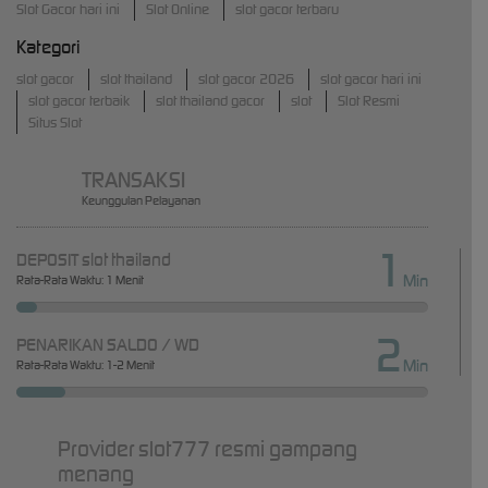
Slot Gacor hari ini
Slot Online
slot gacor terbaru
Kategori
slot gacor
slot thailand
slot gacor 2026
slot gacor hari ini
slot gacor terbaik
slot thailand gacor
slot
Slot Resmi
Situs Slot
TRANSAKSI
Keunggulan Pelayanan
1
DEPOSIT slot thailand
Min
Rata-Rata Waktu: 1 Menit
2
PENARIKAN SALDO / WD
Min
Rata-Rata Waktu: 1-2 Menit
Provider slot777 resmi gampang
menang