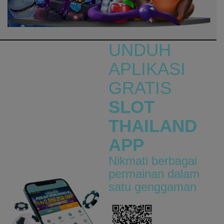
vswaysbandit
ans****a
IDR
6,998,600.00
vs20olympgate
UNDUH
rydhos****e
APLIKASI
IDR
6,989,400.00
GRATIS
vswaysmahwblck
SLOT
miste****0
IDR
6,784,500.00
THAILAND
vs20gatotx
APP
be****7
IDR
6,724,500.00
Nikmati berbagai
vs20stararx
permainan dalam
be****7
satu genggaman
IDR
6,592,400.00
vs20fruitswx
sco****9
IDR
5,941,200.00