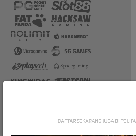
DAFTAR SEKARANG JUGA DI PELIT