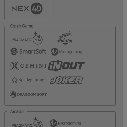
Crash Game
Arcade