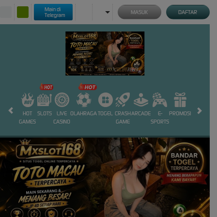
Main di
MASUK
DAFTAR
Telegram
HOT
SLOTS
LIVE
OLAHRAGA
TOGEL
CRASH
ARCADE
E-
PROMOSI
GAMES
CASINO
GAME
SPORTS