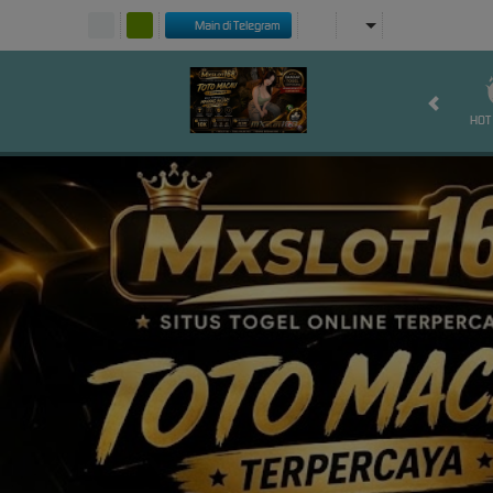
Main di Telegram
HOT