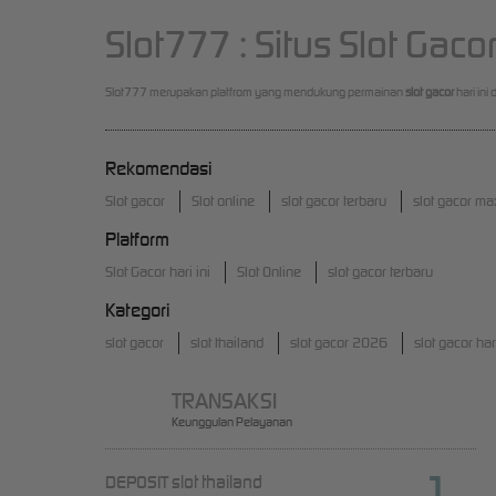
Slot777 : Situs Slot Ga
Slot777 merupakan platfrom yang mendukung permainan
slot gacor
hari in
Rekomendasi
Slot gacor
Slot online
slot gacor terbaru
slot gacor ma
Platform
Slot Gacor hari ini
Slot Online
slot gacor terbaru
Kategori
slot gacor
slot thailand
slot gacor 2026
slot gacor hari
TRANSAKSI
Keunggulan Pelayanan
1
DEPOSIT slot thailand