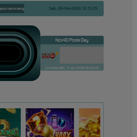
Sab, 28-Feb-2026 12.15.25
ni dengan berbagai kemenangan besar setiap hari permain akan menemukan maxwin keseruan jac
Nex4D Pools Day
Live Draw Min, 11-Jan-2026 00.00.00