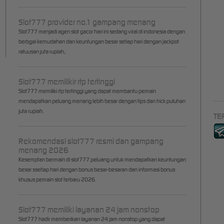
Slot777 provider no.1 gampang menang
Slot777 menjadi agen slot gacor hari ini sedang viral di indonesia dengan
berbgai kemudahan dan keuntungan besar setiap hari dengan jackpot
ratuusan juta rupiah,.
Slot777 memilikir rtp tertinggi
Slot777 memiliki rtp tertinggi yang dapat membantu pemain
mendapatkan peluang menang lebih besar dengan tips dan trick puluhan
juta rupiah.
TE
Rekomendasi slot777 resmi dan gampang
menang 2026
Kesemptan bermain di slot777 peluang untuk mendapatkan keuntungan
besar ssetiap hari dengan bonus besar-besaran dan informasi bonus
khusus pemain slot terbaru 2026.
Slot777 memiliki layanan 24 jam nonstop
Slot777 hadir memberikan layanan 24 jam nonstop yang dapat