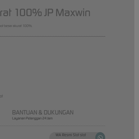
kurat 100% JP Maxwin
ot besar akurat 100%.
ot
BANTUAN & DUKUNGAN
Layanan Pelanggan 24 Jam
WA Resmi Slot slot