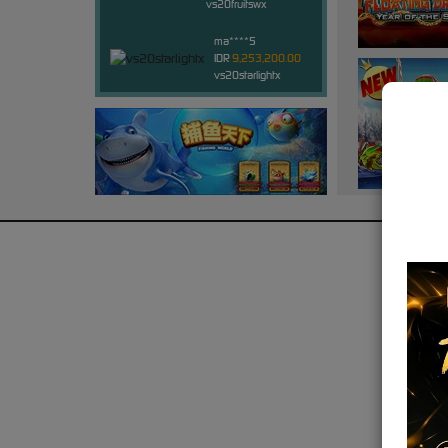
vs20fruitswx
ma****5
IDR
9,253,200.00
vs20starlightx
vsteadf****1
IDR
8,998,000.00
vswaysbandit
ans****a
IDR
6,998,600.00
vs20olympgate
rydhos****e
IDR
6,989,400.00
vswaysmahwblck
miste****0
IDR
6,784,500.00
vs20gatotx
be****7
IDR
6,724,500.00
vs20stararx