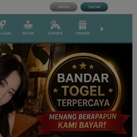
MASUK
DAFTAR
H GAME
ARCADE
E-SPORTS
PROMOSI