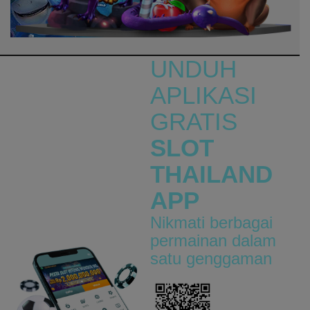
vswaysbandit
ans****a
IDR
6,998,600.00
vs20olympgate
UNDUH
rydhos****e
APLIKASI
IDR
6,989,400.00
GRATIS
vswaysmahwblck
SLOT
miste****0
IDR
6,784,500.00
THAILAND
vs20gatotx
APP
be****7
IDR
6,724,500.00
Nikmati berbagai
vs20stararx
permainan dalam
be****7
satu genggaman
IDR
6,592,400.00
vs20fruitswx
sco****9
IDR
5,941,200.00