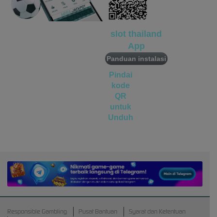
vs20fruitswx
miste****0
IDR
4,520,000.00
slot thailand
vs20olympx
App
Panduan instalasi
Pindai
kode
QR
untuk
Unduh
Android
APK
Responsible Gambling
Pusat Bantuan
Syarat dan Ketentuan