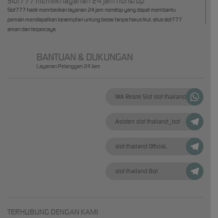
Slot777 memiliki layanan 24 jam nonstop
Slot777 hadir memberikan layanan 24 jam nonstop yang dapat membantu
pemain mendapatkan kesemptan untung besar tanpa harus tkut, situs slot777
aman dan terpercaya.
BANTUAN & DUKUNGAN
Layanan Pelanggan 24 Jam
WA Resmi Slot slot thailand
Asisten slot thailand_bot
slot thailand OfficiaL
slot thailand Bot
TERHUBUNG DENGAN KAMI