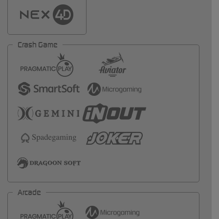
Crash Game
Arcade