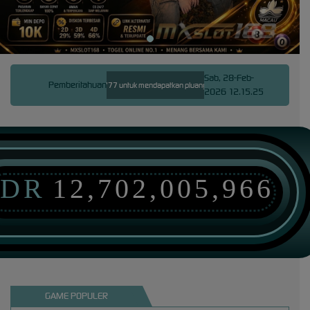
Sab, 28-Feb-
Pemberitahuan
di hadirkan provider slot777 untuk mendapatkan pluang jackpt besar setiap hari.
Slot777 m
2026 12.15.25
IDR
12,702,005,111
GAME POPULER