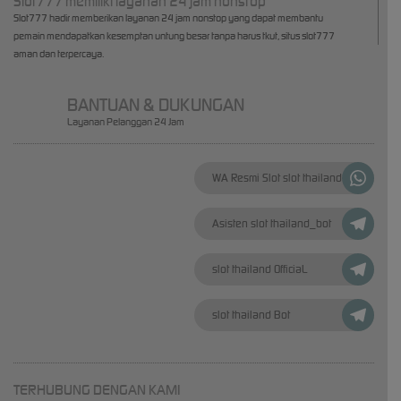
Slot777 memiliki layanan 24 jam nonstop
Slot777 hadir memberikan layanan 24 jam nonstop yang dapat membantu
pemain mendapatkan kesemptan untung besar tanpa harus tkut, situs slot777
aman dan terpercaya.
BANTUAN & DUKUNGAN
Layanan Pelanggan 24 Jam
WA Resmi Slot slot thailand
Asisten slot thailand_bot
slot thailand OfficiaL
slot thailand Bot
TERHUBUNG DENGAN KAMI