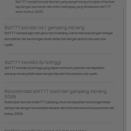
Slot777 menjadi tempat bermain yang sangat menguntungkan di tambah
lagi dengan permainan slot online terlengkap yang dihadirakan slot777
resmi di tahun 2026.
Slot777 provider no.1 gampang menang
Slot777 menjadi agen slot gacor hari ini sedang viral di indonesia dengan berbgai
kemudahan dan keuntungan besar setiap hari dengan jackpot ratuusan juta
rupiah,.
Slot777 memilikir rtp tertinggi
Slot777 memiliki rtp tertinggi yang dapat membantu pemain mendapatkan
peluang menang lebih besar dengan tips dan trick puluhan juta rupiah.
Rekomendasi slot777 resmi dan gampang menang
2026
Kesemptan bermain di slot777 peluang untuk mendapatkan keuntungan besar
ssetiap hari dengan bonus besar-besaran dan informasi bonus khusus pemain slot
terbaru 2026.