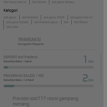
Slot Gacor hari ini
Slot Online
slot gacor terbaru
Kategori
slot gacor
slot thailand
slot gacor 2026
slot gacor hari ini
slot gacor terbaik
slot thailand gacor
slot
Slot Resmi
Situs Slot
TRANSAKSI
Keunggulan Pelayanan
1
DEPOSIT slot thailand
Min
Rata-Rata Waktu: 1 Menit
2
PENARIKAN SALDO / WD
Min
Rata-Rata Waktu: 1-2 Menit
Provider slot777 resmi gampang
menang