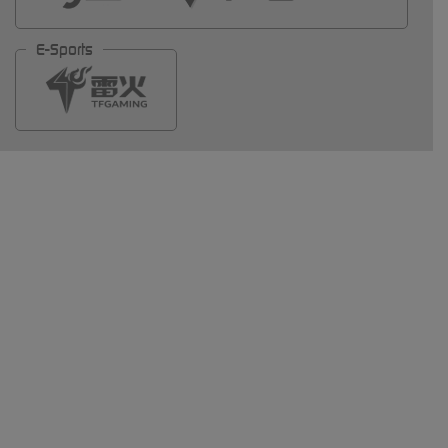
E-Sports