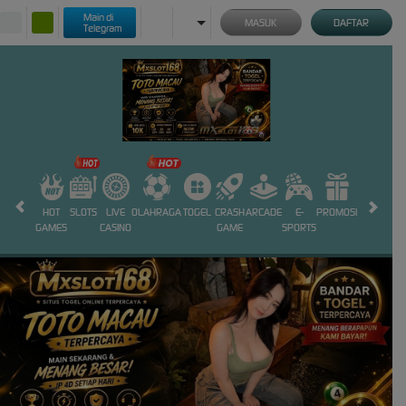
Main di
MASUK
DAFTAR
Telegram
HOT
SLOTS
LIVE
OLAHRAGA
TOGEL
CRASH
ARCADE
E-
PROMOSI
GAMES
CASINO
GAME
SPORTS