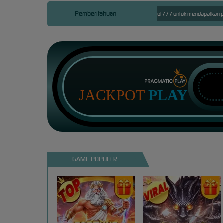
Pemberitahuan
g keuntungan besar yang selalu di hadirkan provider slot777 untuk mendapatkan pluang jackpt b
JACKPOT
PLAY
GAME POPULER