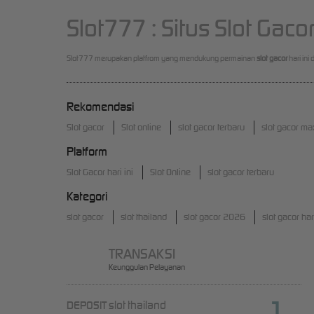
Slot777 : Situs Slot Ga
Slot777 merupakan platfrom yang mendukung permainan
slot gacor
hari in
Rekomendasi
Slot gacor
Slot online
slot gacor terbaru
slot gacor ma
Platform
Slot Gacor hari ini
Slot Online
slot gacor terbaru
Kategori
slot gacor
slot thailand
slot gacor 2026
slot gacor hari
TRANSAKSI
Keunggulan Pelayanan
1
DEPOSIT slot thailand