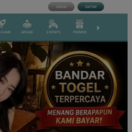
MASUK
DAFTAR
H GAME
ARCADE
E-SPORTS
PROMOSI