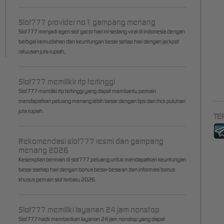
Slot777 provider no.1 gampang menang
Slot777 menjadi agen slot gacor hari ini sedang viral di indonesia dengan
berbgai kemudahan dan keuntungan besar setiap hari dengan jackpot
ratuusan juta rupiah,.
Slot777 memilikir rtp tertinggi
Slot777 memiliki rtp tertinggi yang dapat membantu pemain
mendapatkan peluang menang lebih besar dengan tips dan trick puluhan
juta rupiah.
TE
Rekomendasi slot777 resmi dan gampang
menang 2026
Kesemptan bermain di slot777 peluang untuk mendapatkan keuntungan
besar ssetiap hari dengan bonus besar-besaran dan informasi bonus
khusus pemain slot terbaru 2026.
Slot777 memiliki layanan 24 jam nonstop
Slot777 hadir memberikan layanan 24 jam nonstop yang dapat