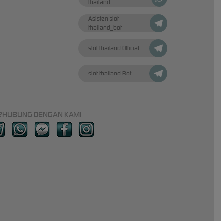
thailand
Asisten slot
thailand_bot
slot thailand OfficiaL
slot thailand Bot
RHUBUNG DENGAN KAMI