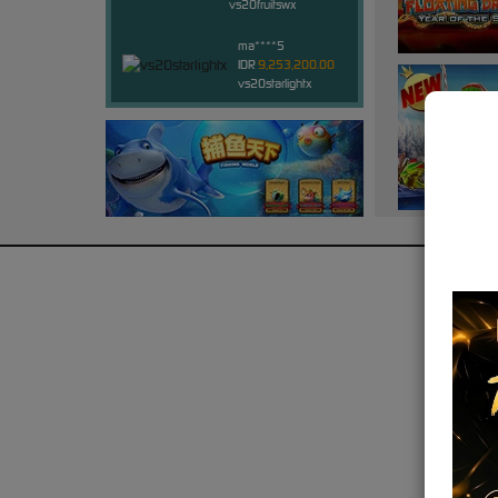
vs20fruitswx
ma****5
IDR
9,253,200.00
vs20starlightx
vsteadf****1
IDR
8,998,000.00
vswaysbandit
ans****a
IDR
6,998,600.00
vs20olympgate
rydhos****e
IDR
6,989,400.00
vswaysmahwblck
miste****0
IDR
6,784,500.00
vs20gatotx
be****7
IDR
6,724,500.00
vs20stararx