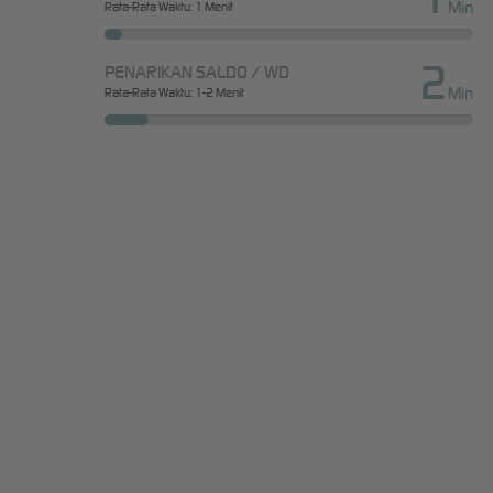
Min
Rata-Rata Waktu: 1 Menit
2
PENARIKAN SALDO / WD
Min
Rata-Rata Waktu: 1-2 Menit