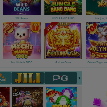
Wild Beans
JUNGLE BANG BANG
Mahjong 
Mochi Mania 1000
Fortune Gems
Gates of Olympus 