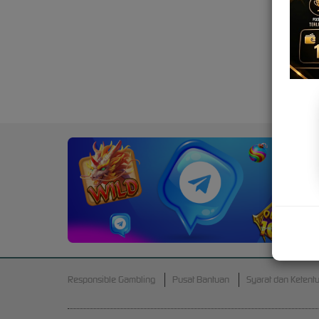
be****7
IDR
6,592,400.00
vs20fruitswx
sco****9
IDR
5,941,200.00
vs20fruitswx
miste****0
IDR
4,520,000.00
vs20olympx
Responsible Gambling
Pusat Bantuan
Syarat dan Ketent