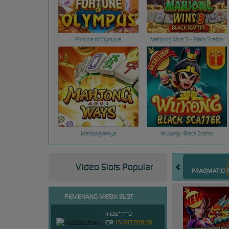
Fortune of Olympus
Mahjong Wins 3 – Black Scatter
Mahjong Ways
Wukong - Black Scatter
Video Slots Popular
PEMENANG MESIN SLOT
miste****0
IDR
15,047,200.00