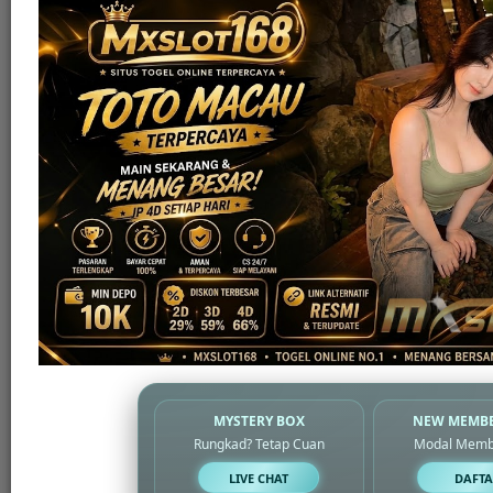
MYSTERY BOX
NEW MEMBE
Rungkad? Tetap Cuan
Modal Memb
Live Casino
LIVE CHAT
DAFTA