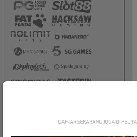
DAFTAR SEKARANG JUGA DI PELIT