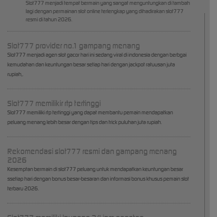
Slot777 menjadi tempat bermain yang sangat menguntungkan di tambah
lagi dengan permainan slot online terlengkap yang dihadirakan slot777
resmi di tahun 2026.
Slot777 provider no.1 gampang menang
Slot777 menjadi agen slot gacor hari ini sedang viral di indonesia dengan berbgai
kemudahan dan keuntungan besar setiap hari dengan jackpot ratuusan juta
rupiah,.
Slot777 memilikir rtp tertinggi
Slot777 memiliki rtp tertinggi yang dapat membantu pemain mendapatkan
peluang menang lebih besar dengan tips dan trick puluhan juta rupiah.
Rekomendasi slot777 resmi dan gampang menang
2026
Kesemptan bermain di slot777 peluang untuk mendapatkan keuntungan besar
ssetiap hari dengan bonus besar-besaran dan informasi bonus khusus pemain slot
terbaru 2026.