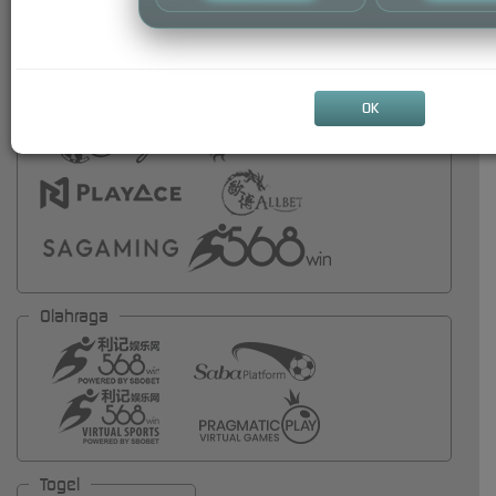
OK
Olahraga
Togel