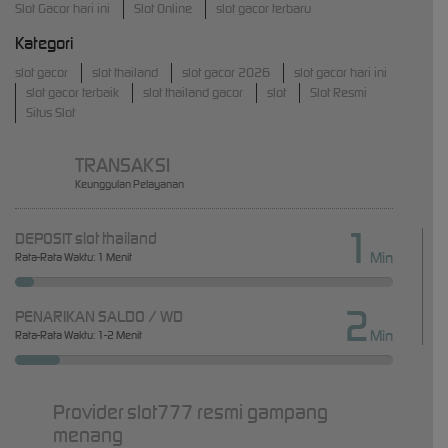
Slot Gacor hari ini
Slot Online
slot gacor terbaru
Kategori
slot gacor
slot thailand
slot gacor 2026
slot gacor hari ini
slot gacor terbaik
slot thailand gacor
slot
Slot Resmi
Situs Slot
TRANSAKSI
Keunggulan Pelayanan
1
DEPOSIT slot thailand
Min
Rata-Rata Waktu: 1 Menit
2
PENARIKAN SALDO / WD
Min
Rata-Rata Waktu: 1-2 Menit
Provider slot777 resmi gampang
menang