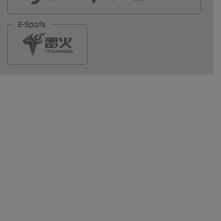
E-Sports