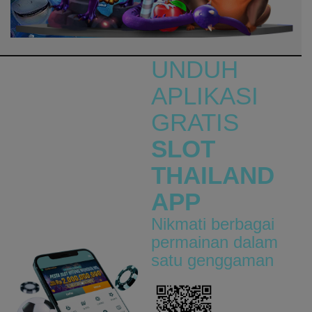
vswaysbandit
ans****a
IDR
6,998,600.00
vs20olympgate
UNDUH
rydhos****e
APLIKASI
IDR
6,989,400.00
GRATIS
vswaysmahwblck
SLOT
miste****0
IDR
6,784,500.00
THAILAND
vs20gatotx
APP
be****7
IDR
6,724,500.00
Nikmati berbagai
vs20stararx
permainan dalam
be****7
satu genggaman
IDR
6,592,400.00
vs20fruitswx
sco****9
IDR
5,941,200.00