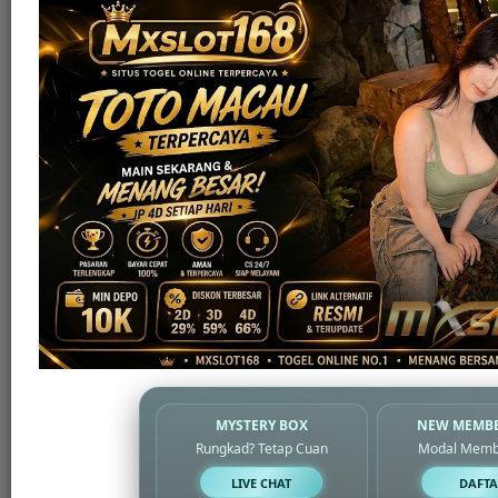
MYSTERY BOX
NEW MEMBE
Rungkad? Tetap Cuan
Modal Memb
Live Casino
LIVE CHAT
DAFTA