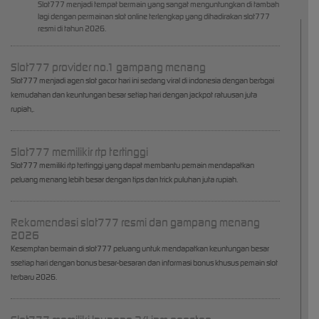
Slot777 menjadi tempat bermain yang sangat menguntungkan di tambah
lagi dengan permainan slot online terlengkap yang dihadirakan slot777
resmi di tahun 2026.
Slot777 provider no.1 gampang menang
Slot777 menjadi agen slot gacor hari ini sedang viral di indonesia dengan berbgai
kemudahan dan keuntungan besar setiap hari dengan jackpot ratuusan juta
rupiah,.
Slot777 memilikir rtp tertinggi
Slot777 memiliki rtp tertinggi yang dapat membantu pemain mendapatkan
peluang menang lebih besar dengan tips dan trick puluhan juta rupiah.
Rekomendasi slot777 resmi dan gampang menang
2026
Kesemptan bermain di slot777 peluang untuk mendapatkan keuntungan besar
ssetiap hari dengan bonus besar-besaran dan informasi bonus khusus pemain slot
terbaru 2026.