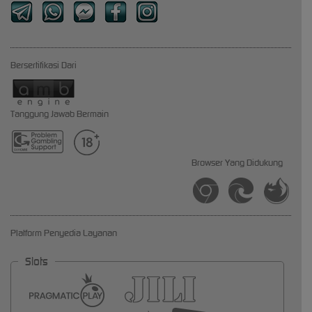
Bersertifikasi Dari
Tanggung Jawab Bermain
Browser Yang Didukung
Platform Penyedia Layanan
Slots