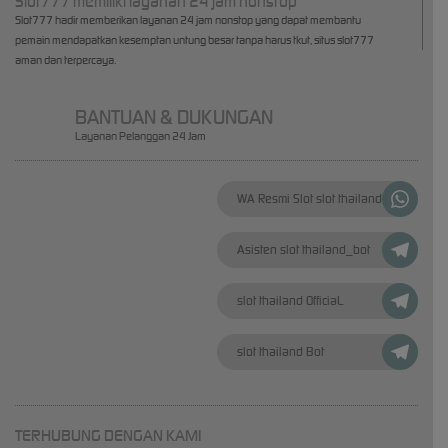
Slot777 memiliki layanan 24 jam nonstop
Slot777 hadir memberikan layanan 24 jam nonstop yang dapat membantu
pemain mendapatkan kesemptan untung besar tanpa harus tkut, situs slot777
aman dan terpercaya.
BANTUAN & DUKUNGAN
Layanan Pelanggan 24 Jam
WA Resmi Slot slot thailand
Asisten slot thailand_bot
slot thailand OfficiaL
slot thailand Bot
TERHUBUNG DENGAN KAMI