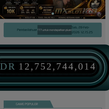
Sab, 28-Feb-
Pemberitahuan
di hadirkan provider slot777 untuk mendapatkan pluang jackpt besar setiap hari.
Slot777 m
2026 12.15.25
IDR
12,752,744,014
GAME POPULER