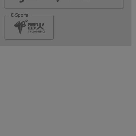
E-Sports