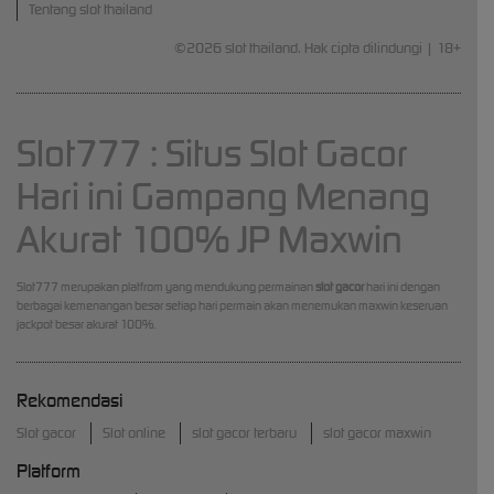
Tentang slot thailand
©2026 slot thailand. Hak cipta dilindungi | 18+
Slot777 : Situs Slot Gacor
Hari ini Gampang Menang
Akurat 100% JP Maxwin
Slot777 merupakan platfrom yang mendukung permainan
slot gacor
hari ini dengan
berbagai kemenangan besar setiap hari permain akan menemukan maxwin keseruan
jackpot besar akurat 100%.
Rekomendasi
Slot gacor
Slot online
slot gacor terbaru
slot gacor maxwin
Platform