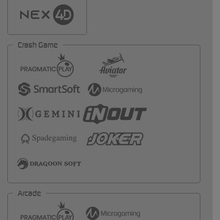
Crash Game
Arcade