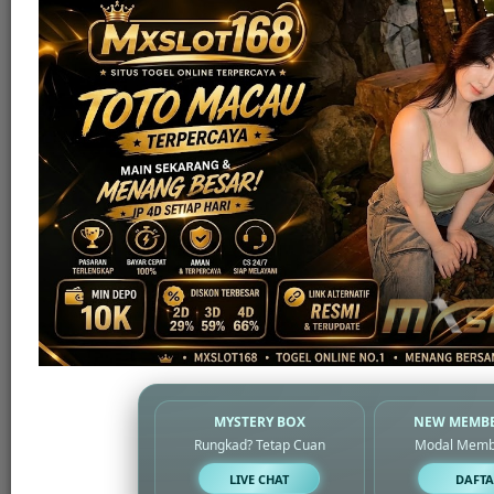
MYSTERY BOX
NEW MEMBE
Rungkad? Tetap Cuan
Modal Memb
Live Casino
LIVE CHAT
DAFTA