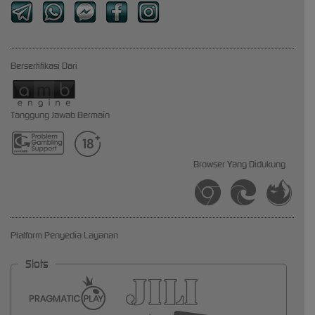
Bersertifikasi Dari
Tanggung Jawab Bermain
Browser Yang Didukung
Platform Penyedia Layanan
Slots