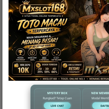
MYSTERY BOX
NEW MEMBE
Rungkad? Tetap Cuan
Modal Memb
Live Casino
LIVE CHAT
DAFTA