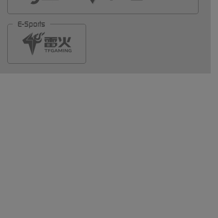
E-Sports