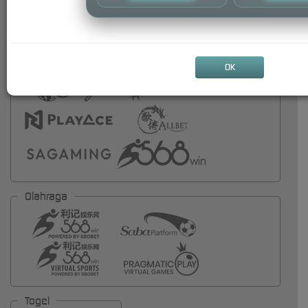
OK
Olahraga
Togel