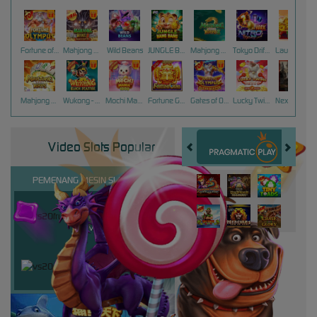
Fortune of Olympus
Mahjong Wins 3 – Black Scatter
Wild Beans
JUNGLE BANG BANG
Mahjong Ways 2
Tokyo Drift Nitro
Laughing Buddha Nexus
Mahjong Ways
Wukong - Black Scatter
Mochi Mania 1000
Fortune Gems
Gates of Olympus Super Scatter
Lucky Twins Nexus
Nexus Tombstone RIP
Video Slots Popular
PEMENANG MESIN SLOT
miste****0
IDR
15,047,200.00
vs20fruitswx
ma****5
IDR
9,253,200.00
vs20starlightx
vsteadf****1
IDR
8,998,000.00