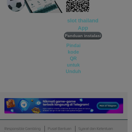
vs20fruitswx
miste****0
IDR
4,520,000.00
slot thailand
vs20olympx
App
Panduan instalasi
Pindai
kode
QR
untuk
Unduh
Android
APK
Responsible Gambling
Pusat Bantuan
Syarat dan Ketentuan