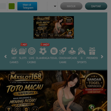
Main di
MASUK
DAFTAR
Telegram
HOT
SLOTS
LIVE
OLAHRAGA
TOGEL
CRASH
ARCADE
E-
PROMOSI
GAMES
CASINO
GAME
SPORTS