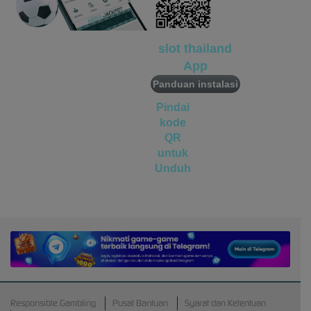
vs20fruitswx
miste****0
IDR
4,520,000.00
slot thailand
vs20olympx
App
Panduan instalasi
Pindai
kode
QR
untuk
Unduh
Android
APK
Responsible Gambling
Pusat Bantuan
Syarat dan Ketentuan