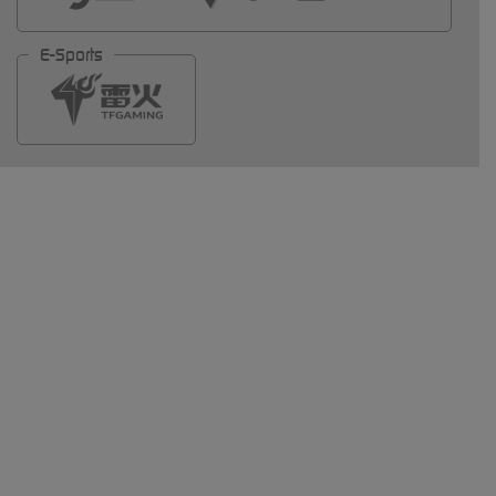
E-Sports