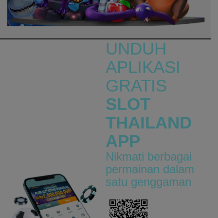
vswaysbandit
ans****a
IDR
6,998,600.00
vs20olympgate
UNDUH
rydhos****e
APLIKASI
IDR
6,989,400.00
GRATIS
vswaysmahwblck
SLOT
miste****0
IDR
6,784,500.00
THAILAND
vs20gatotx
APP
be****7
IDR
6,724,500.00
Nikmati berbagai
vs20stararx
permainan dalam
be****7
satu genggaman
IDR
6,592,400.00
vs20fruitswx
sco****9
IDR
5,941,200.00