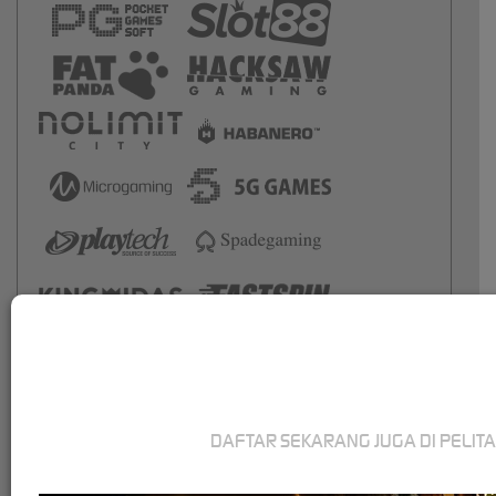
DAFTAR SEKARANG JUGA DI PELIT