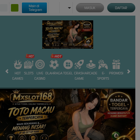
Main di
MASUK
DAFTAR
Telegram
HOT
SLOTS
LIVE
OLAHRAGA
TOGEL
CRASH
ARCADE
E-
PROMOSI
GAMES
CASINO
GAME
SPORTS