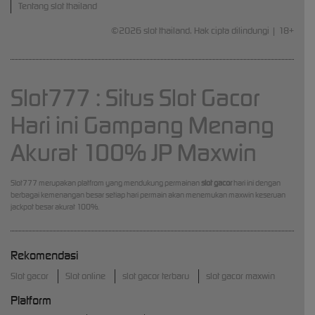
Tentang slot thailand
©2026 slot thailand. Hak cipta dilindungi | 18+
Slot777 : Situs Slot Gacor
Hari ini Gampang Menang
Akurat 100% JP Maxwin
Slot777 merupakan platfrom yang mendukung permainan
slot gacor
hari ini dengan
berbagai kemenangan besar setiap hari permain akan menemukan maxwin keseruan
jackpot besar akurat 100%.
Rekomendasi
Slot gacor
Slot online
slot gacor terbaru
slot gacor maxwin
Platform