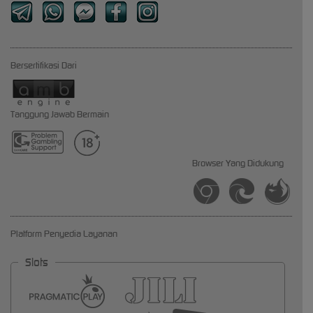
Bersertifikasi Dari
Tanggung Jawab Bermain
Browser Yang Didukung
Platform Penyedia Layanan
Slots