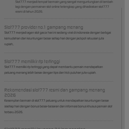
Slot777 menjadi tempat bermain yang sangat menguntungkan di tambah
lagi dengan permainan slot online terlengkap yang dihadirakan slot777
resmi di tahun 2026.
Slot777 provider no.1 gampang menang
Slot777 menjadi agen slot gacor hari ini sedang viral di indonesia dengan berbgai
kemudahan dan keuntungan besar setiap hari dengan jackpot ratuusan juta
rupiah,.
Slot777 memilikir rtp tertinggi
Slot777 memiliki rtp tertinggi yang dapat membantu pemain mendapatkan
peluang menang lebih besar dengan tips dan trick puluhan juta rupiah.
Rekomendasi slot777 resmi dan gampang menang
2026
Kesemptan bermain di slot777 peluang untuk mendapatkan keuntungan besar
ssetiap hari dengan bonus besar-besaran dan informasi bonus khusus pemain slot
terbaru 2026.