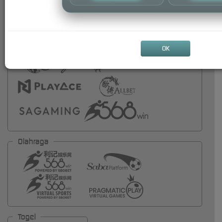
OK
Olahraga
Togel