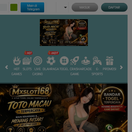
Main di
MASUK
DAFTAR
Telegram
HOT
SLOTS
LIVE
OLAHRAGA
TOGEL
CRASH
ARCADE
E-
PROMOSI
GAMES
CASINO
GAME
SPORTS