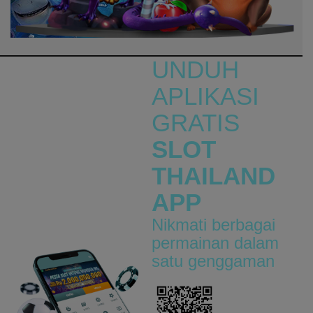
vswaysbandit
ans****a
IDR
6,998,600.00
vs20olympgate
UNDUH
rydhos****e
APLIKASI
IDR
6,989,400.00
GRATIS
vswaysmahwblck
SLOT
miste****0
IDR
6,784,500.00
THAILAND
vs20gatotx
APP
be****7
IDR
6,724,500.00
Nikmati berbagai
vs20stararx
permainan dalam
be****7
satu genggaman
IDR
6,592,400.00
vs20fruitswx
sco****9
IDR
5,941,200.00