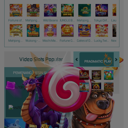
Fortune of Olympus
Mahjong Wins 3 – Black Scatter
Wild Beans
JUNGLE BANG BANG
Mahjong Ways 2
Tokyo Drift Nitro
Laughing Buddha Nexus
Mahjong Ways
Wukong - Black Scatter
Mochi Mania 1000
Fortune Gems
Gates of Olympus Super Scatter
Lucky Twins Nexus
Nexus Tombstone RIP
Video Slots Popular
PEMENANG MESIN SLOT
miste****0
IDR
15,047,200.00
vs20fruitswx
ma****5
IDR
9,253,200.00
vs20starlightx
vsteadf****1
IDR
8,998,000.00