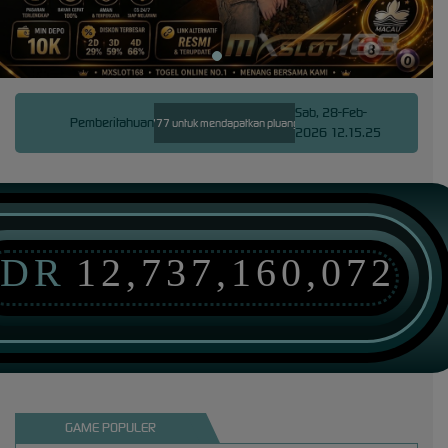
Sab, 28-Feb-
Pemberitahuan
di hadirkan provider slot777 untuk mendapatkan pluang jackpt besar setiap hari.
Slot777 m
2026 12.15.25
IDR
12,737,160,072
GAME POPULER