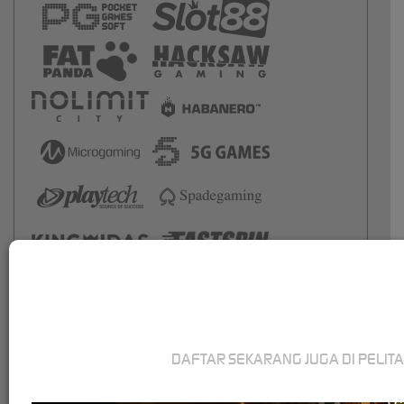
DAFTAR SEKARANG JUGA DI PELIT