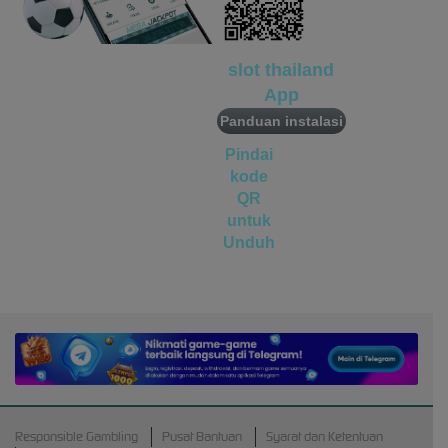
vs20fruitswx
miste****0
IDR
4,520,000.00
slot thailand
vs20olympx
App
Panduan instalasi
Pindai
kode
QR
untuk
Unduh
Android
APK
Responsible Gambling
Pusat Bantuan
Syarat dan Ketentuan