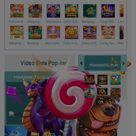
Fortune of Olympus
Mahjong Wins 3 – Black Scatter
Wild Beans
JUNGLE BANG BANG
Mahjong Ways 2
Tokyo Drift Nitro
Laughing Buddha Nexus
Mahjong Ways
Wukong - Black Scatter
Mochi Mania 1000
Fortune Gems
Gates of Olympus Super Scatter
Lucky Twins Nexus
Nexus Tombstone RIP
Video Slots Popular
PEMENANG MESIN SLOT
miste****0
IDR
15,047,200.00
vs20fruitswx
ma****5
IDR
9,253,200.00
vs20starlightx
vsteadf****1
IDR
8,998,000.00