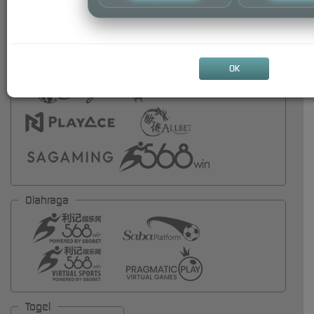
OK
Olahraga
Togel