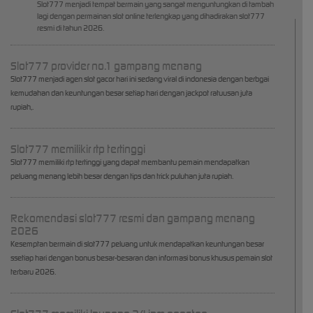
Slot777 menjadi tempat bermain yang sangat menguntungkan di tambah
lagi dengan permainan slot online terlengkap yang dihadirakan slot777
resmi di tahun 2026.
Slot777 provider no.1 gampang menang
Slot777 menjadi agen slot gacor hari ini sedang viral di indonesia dengan berbgai
kemudahan dan keuntungan besar setiap hari dengan jackpot ratuusan juta
rupiah,.
Slot777 memilikir rtp tertinggi
Slot777 memiliki rtp tertinggi yang dapat membantu pemain mendapatkan
peluang menang lebih besar dengan tips dan trick puluhan juta rupiah.
Rekomendasi slot777 resmi dan gampang menang
2026
Kesemptan bermain di slot777 peluang untuk mendapatkan keuntungan besar
ssetiap hari dengan bonus besar-besaran dan informasi bonus khusus pemain slot
terbaru 2026.