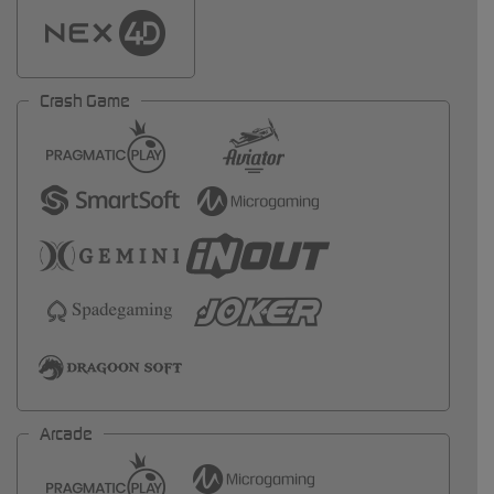
Crash Game
Arcade