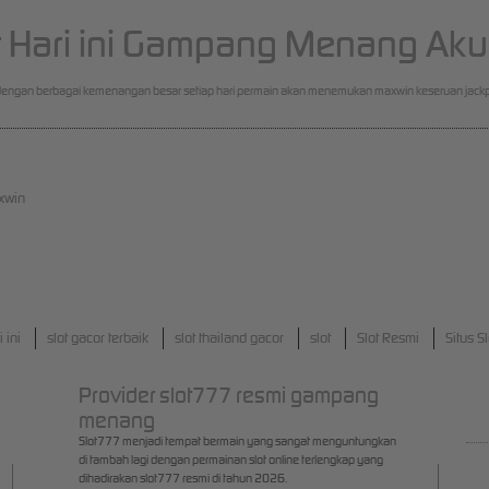
cor Hari ini Gampang Menang A
i dengan berbagai kemenangan besar setiap hari permain akan menemukan maxwin keseruan jackp
xwin
 ini
slot gacor terbaik
slot thailand gacor
slot
Slot Resmi
Situs Sl
Provider slot777 resmi gampang
menang
Slot777 menjadi tempat bermain yang sangat menguntungkan
di tambah lagi dengan permainan slot online terlengkap yang
dihadirakan slot777 resmi di tahun 2026.