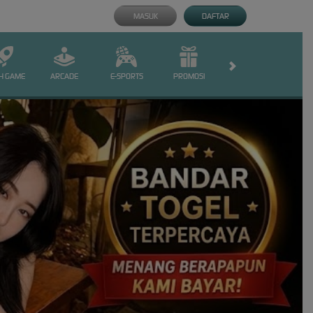
MASUK
DAFTAR
H GAME
ARCADE
E-SPORTS
PROMOSI