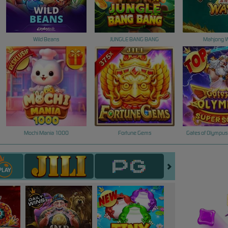
Wild Beans
JUNGLE BANG BANG
Mahjong 
Mochi Mania 1000
Fortune Gems
Gates of Olympus 