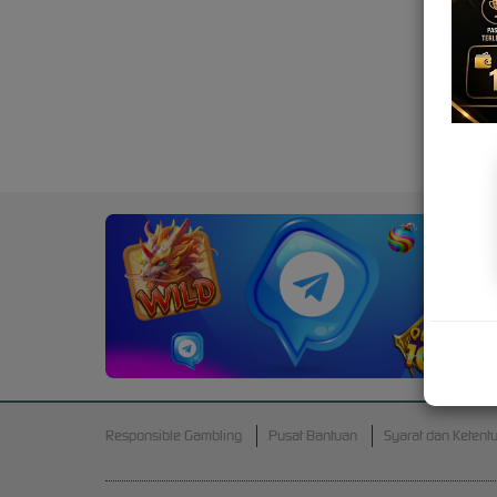
be****7
IDR
6,592,400.00
vs20fruitswx
sco****9
IDR
5,941,200.00
vs20fruitswx
miste****0
IDR
4,520,000.00
vs20olympx
Responsible Gambling
Pusat Bantuan
Syarat dan Ketent