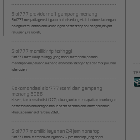
Slot777 provider no.1 gampang menang
Slot777 menjadi agen slot gacor hari ini sedang viral di indonesia dengan
berbgai kemudahan dan keuntungan besar setiap hari dengan jackpot
ratuusan juta rupiah,.
Slot777 memilikir rtp tertinggi
Slot777 memiliki rtp tertinggi yang dapat membantu pemain
mendapatkan peluang menang lebih besar dengan tips dan trick puluhan
juta rupiah.
TE
Rekomendasi slot777 resmi dan gampang
menang 2026
Kesemptan bermain di slot777 peluang untuk mendapatkan keuntungan
besar ssetiap hari dengan bonus besar-besaran dan informasi bonus
khusus pemain slot terbaru 2026.
Slot777 memiliki layanan 24 jam nonstop
Slot777 hadir memberikan layanan 24 jam nonstop yang dapat