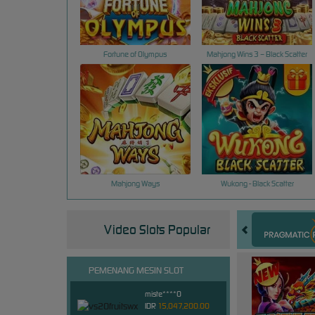
Fortune of Olympus
Mahjong Wins 3 – Black Scatter
Mahjong Ways
Wukong - Black Scatter
Video Slots Popular
PEMENANG MESIN SLOT
miste****0
IDR
15,047,200.00