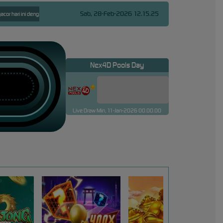
Sab, 28-Feb-2026 12.15.25
i dengan berbagai kemenangan besar setiap hari permain akan menemukan maxwin keseruan jack
Nex4D Pools Day
Live Draw Min, 11-Jan-2026 00.00.00