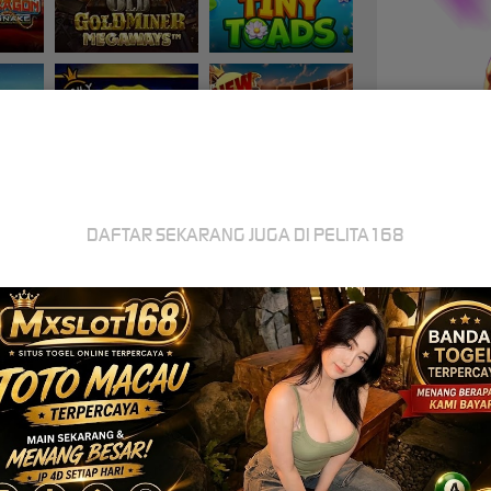
DAFTAR SEKARANG JUGA DI PELITA168