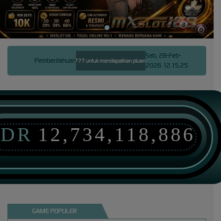
Sab, 28-Feb-
Pemberitahuan
di hadirkan provider slot777 untuk mendapatkan pluang jackpt besar setiap hari.
Slot777 m
2026 12.15.25
IDR
12,734,118,886
GAME POPULER