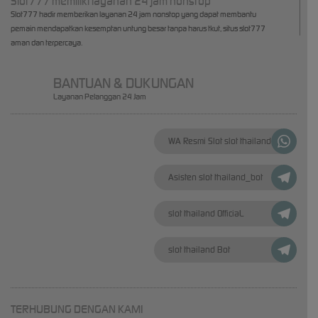
Slot777 memiliki layanan 24 jam nonstop
Slot777 hadir memberikan layanan 24 jam nonstop yang dapat membantu
pemain mendapatkan kesemptan untung besar tanpa harus tkut, situs slot777
aman dan terpercaya.
BANTUAN & DUKUNGAN
Layanan Pelanggan 24 Jam
WA Resmi Slot slot thailand
Asisten slot thailand_bot
slot thailand OfficiaL
slot thailand Bot
TERHUBUNG DENGAN KAMI