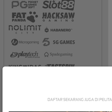
DAFTAR SEKARANG JUGA DI PELIT