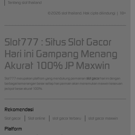
Tentang slot thailand
©2026 slot thailand. Hak cipta dilindungi | 18+
Slot777 : Situs Slot Gacor
Hari ini Gampang Menang
Akurat 100% JP Maxwin
Slot777 merupakan platfrom yang mendukung permainan
slot gacor
hari ini dengan
berbagai kemenangan besar setiap hari permain akan menemukan maxwin keseruan
jackpot besar akurat 100%.
Rekomendasi
Slot gacor
Slot online
slot gacor terbaru
slot gacor maxwin
Platform