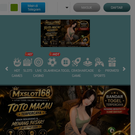
Main di
MASUK
DAFTAR
Telegram
HOT
SLOTS
LIVE
OLAHRAGA
TOGEL
CRASH
ARCADE
E-
PROMOSI
GAMES
CASINO
GAME
SPORTS