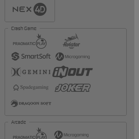
Crash Game
Arcade