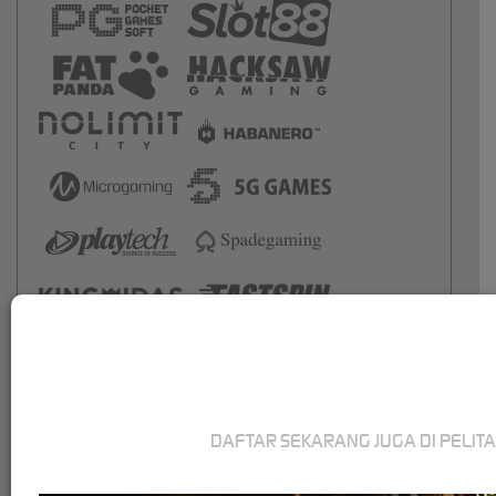
DAFTAR SEKARANG JUGA DI PELIT