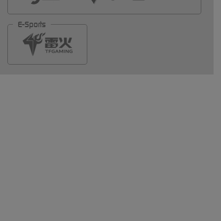
E-Sports