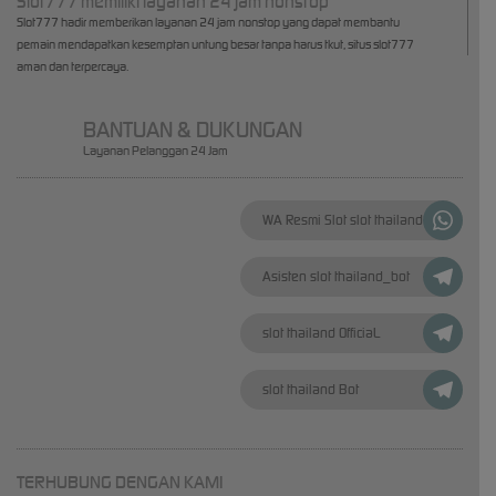
Slot777 memiliki layanan 24 jam nonstop
Slot777 hadir memberikan layanan 24 jam nonstop yang dapat membantu
pemain mendapatkan kesemptan untung besar tanpa harus tkut, situs slot777
aman dan terpercaya.
BANTUAN & DUKUNGAN
Layanan Pelanggan 24 Jam
WA Resmi Slot slot thailand
Asisten slot thailand_bot
slot thailand OfficiaL
slot thailand Bot
TERHUBUNG DENGAN KAMI