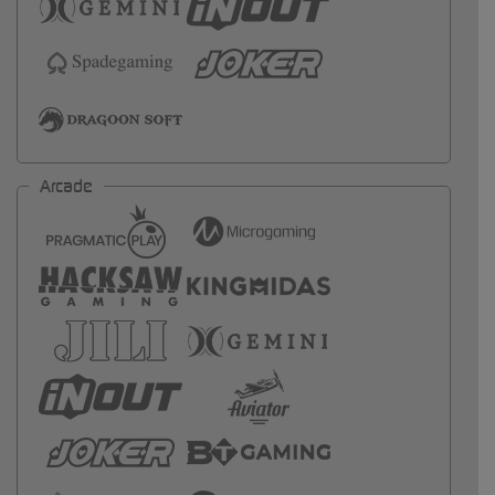
Arcade