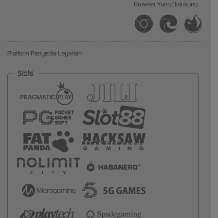
Browser Yang Didukung
Platform Penyedia Layanan
Slots