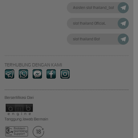
Asisten slot thailand_bot
slot thailand OfficiaL
slot thailand Bot
TERHUBUNG DENGAN KAMI
Bersertifikasi Dari
Tanggung Jawab Bermain