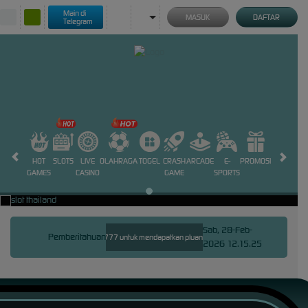
Main di
MASUK
DAFTAR
Telegram
HOT
SLOTS
LIVE
OLAHRAGA
TOGEL
CRASH
ARCADE
E-
PROMOSI
GAMES
CASINO
GAME
SPORTS
Sab, 28-Feb-
Pemberitahuan
 di hadirkan provider slot777 untuk mendapatkan pluang jackpt besar setiap hari.
Slot777 
2026 12.15.25