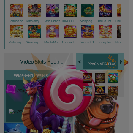
Fortune of Olympus
Mahjong Wins 3 – Black Scatter
Wild Beans
JUNGLE BANG BANG
Mahjong Ways 2
Tokyo Drift Nitro
Laughing Buddha Nexus
Mahjong Ways
Wukong - Black Scatter
Mochi Mania 1000
Fortune Gems
Gates of Olympus Super Scatter
Lucky Twins Nexus
Nexus Tombstone RIP
Video Slots Popular
PEMENANG MESIN SLOT
miste****0
IDR
15,047,200.00
vs20fruitswx
ma****5
IDR
9,253,200.00
vs20starlightx
vsteadf****1
IDR
8,998,000.00