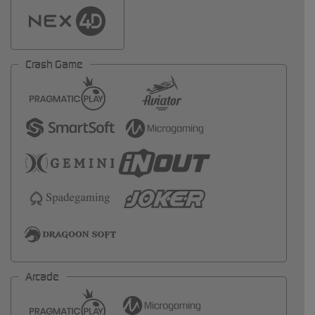
Crash Game
Arcade