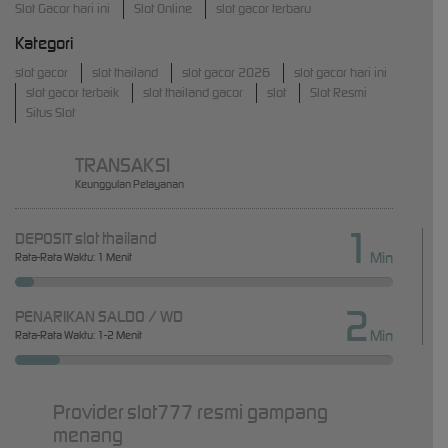
Slot Gacor hari ini
Slot Online
slot gacor terbaru
Kategori
slot gacor
slot thailand
slot gacor 2026
slot gacor hari ini
slot gacor terbaik
slot thailand gacor
slot
Slot Resmi
Situs Slot
TRANSAKSI
Keunggulan Pelayanan
1
DEPOSIT slot thailand
Min
Rata-Rata Waktu: 1 Menit
2
PENARIKAN SALDO / WD
Min
Rata-Rata Waktu: 1-2 Menit
Provider slot777 resmi gampang
menang