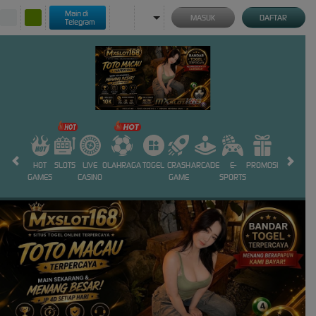
Main di
MASUK
DAFTAR
Telegram
HOT
SLOTS
LIVE
OLAHRAGA
TOGEL
CRASH
ARCADE
E-
PROMOSI
GAMES
CASINO
GAME
SPORTS