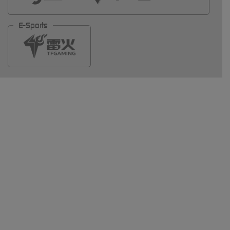
E-Sports