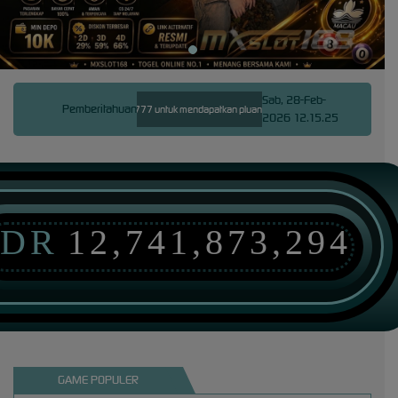
Sab, 28-Feb-
Pemberitahuan
di hadirkan provider slot777 untuk mendapatkan pluang jackpt besar setiap hari.
Slot777 m
2026 12.15.25
IDR
12,741,873,294
GAME POPULER