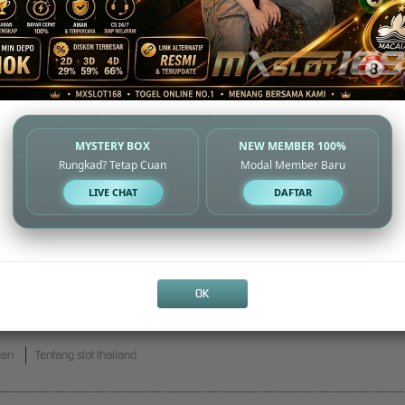
Panduan in
Pindai kode QR
untuk Unduh
Android APK
MYSTERY BOX
NEW MEMBER 100%
Rungkad? Tetap Cuan
Modal Member Baru
LIVE CHAT
DAFTAR
OK
uan
Tentang slot thailand