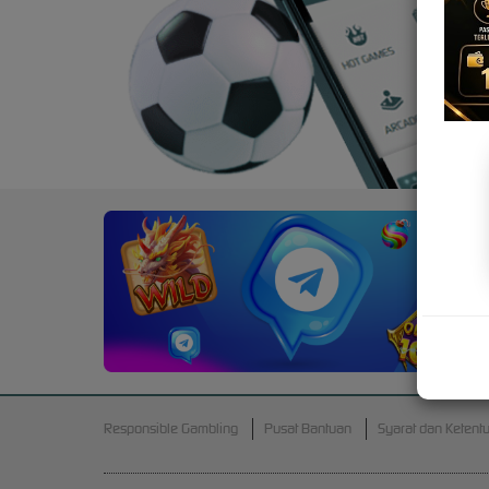
be****7
IDR
6,592,400.00
vs20fruitswx
sco****9
IDR
5,941,200.00
vs20fruitswx
miste****0
IDR
4,520,000.00
vs20olympx
Responsible Gambling
Pusat Bantuan
Syarat dan Ketent