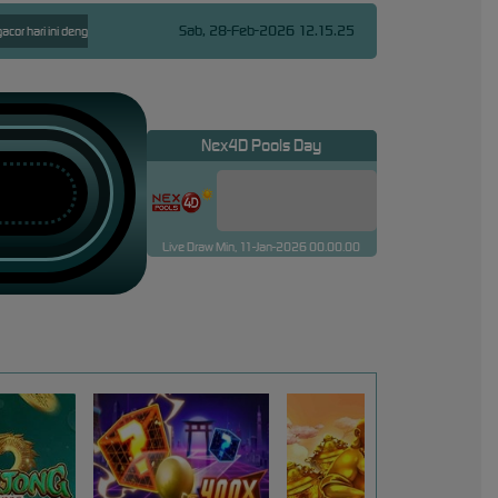
Sab, 28-Feb-2026 12.15.25
i dengan berbagai kemenangan besar setiap hari permain akan menemukan maxwin keseruan jack
Nex4D Pools Day
Live Draw Min, 11-Jan-2026 00.00.00