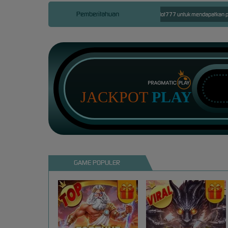
Pemberitahuan
 keuntungan besar yang selalu di hadirkan provider slot777 untuk mendapatkan pluang jackpt b
JACKPOT
PLAY
GAME POPULER