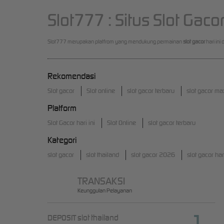
Slot777 : Situs Slot Ga
Slot777 merupakan platfrom yang mendukung permainan
slot gacor
hari in
Rekomendasi
Slot gacor
Slot online
slot gacor terbaru
slot gacor ma
Platform
Slot Gacor hari ini
Slot Online
slot gacor terbaru
Kategori
slot gacor
slot thailand
slot gacor 2026
slot gacor hari
TRANSAKSI
Keunggulan Pelayanan
1
DEPOSIT slot thailand