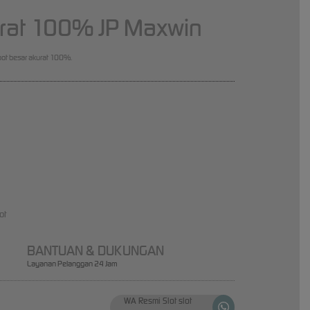
kurat 100% JP Maxwin
ot besar akurat 100%.
ot
BANTUAN & DUKUNGAN
Layanan Pelanggan 24 Jam
WA Resmi Slot slot