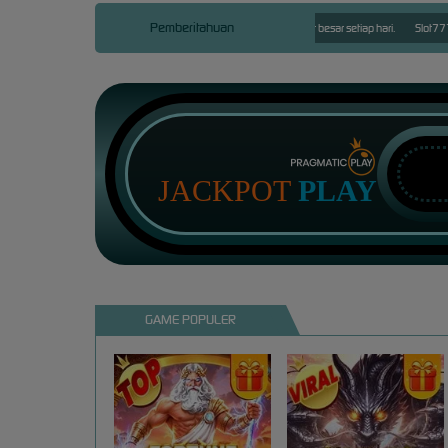
Pemberitahuan
kan provider slot777 untuk mendapatkan pluang jackpt besar setiap hari.
Slot777 merupakan
JACKPOT
PLAY
GAME POPULER