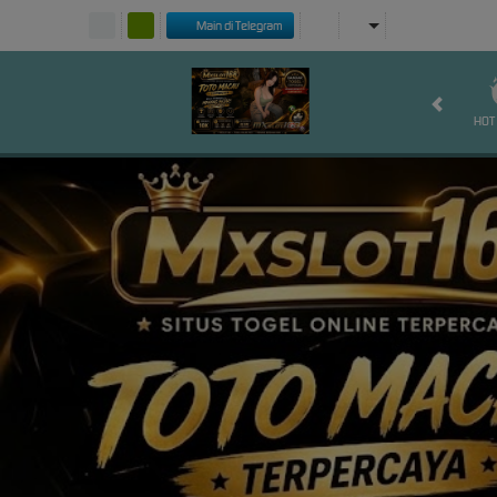
Main di Telegram
HOT