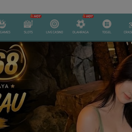
 GAMES
SLOTS
LIVE CASINO
OLAHRAGA
TOGEL
CRAS