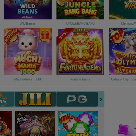
Wild Beans
JUNGLE BANG BANG
Mahjong 
Mochi Mania 1000
Fortune Gems
Gates of Olympus 