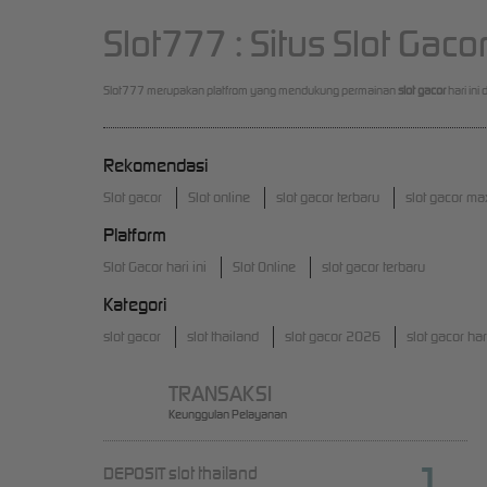
Slot777 : Situs Slot Ga
Slot777 merupakan platfrom yang mendukung permainan
slot gacor
hari in
Rekomendasi
Slot gacor
Slot online
slot gacor terbaru
slot gacor ma
Platform
Slot Gacor hari ini
Slot Online
slot gacor terbaru
Kategori
slot gacor
slot thailand
slot gacor 2026
slot gacor hari
TRANSAKSI
Keunggulan Pelayanan
1
DEPOSIT slot thailand