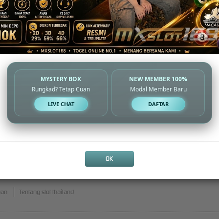
MYSTERY BOX
NEW MEMBER 100%
Rungkad? Tetap Cuan
Modal Member Baru
LIVE CHAT
DAFTAR
OK
uan
Tentang slot thailand