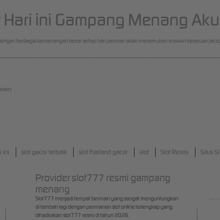
cor Hari ini Gampang Menang A
i dengan berbagai kemenangan besar setiap hari permain akan menemukan maxwin keseruan jackp
xwin
 ini
slot gacor terbaik
slot thailand gacor
slot
Slot Resmi
Situs Sl
Provider slot777 resmi gampang
menang
Slot777 menjadi tempat bermain yang sangat menguntungkan
di tambah lagi dengan permainan slot online terlengkap yang
dihadirakan slot777 resmi di tahun 2026.