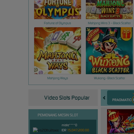
Fortune of Olympus
Mahjong Wins 3 – Black Scatter
Mahjong Ways
Wukong - Black Scatter
Video Slots Popular
PEMENANG MESIN SLOT
miste****0
IDR
15,047,200.00