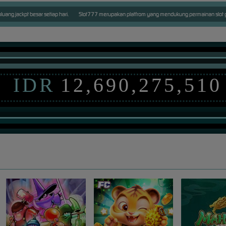
esar setiap hari.
Slot777 merupakan platfrom yang mendukung permainan slot gacor hari i
IDR
12,690,286,361