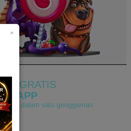
×
ASI GRATIS
AND APP
rmainan dalam satu genggaman
iland