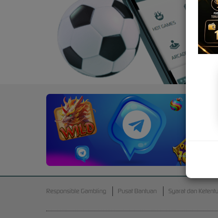
be****7
IDR
6,592,400.00
vs20fruitswx
sco****9
IDR
5,941,200.00
vs20fruitswx
miste****0
IDR
4,520,000.00
vs20olympx
Responsible Gambling
Pusat Bantuan
Syarat dan Ketent