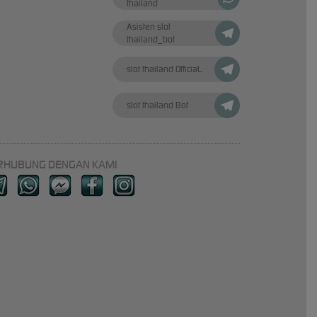
thailand
Asisten slot
thailand_bot
slot thailand OfficiaL
slot thailand Bot
RHUBUNG DENGAN KAMI