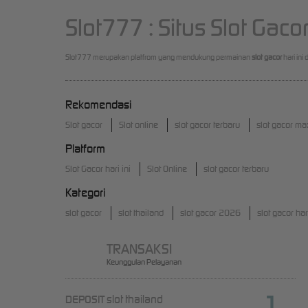
Slot777 : Situs Slot Ga
Slot777 merupakan platfrom yang mendukung permainan
slot gacor
hari in
Rekomendasi
Slot gacor
Slot online
slot gacor terbaru
slot gacor ma
Platform
Slot Gacor hari ini
Slot Online
slot gacor terbaru
Kategori
slot gacor
slot thailand
slot gacor 2026
slot gacor hari
TRANSAKSI
Keunggulan Pelayanan
1
DEPOSIT slot thailand