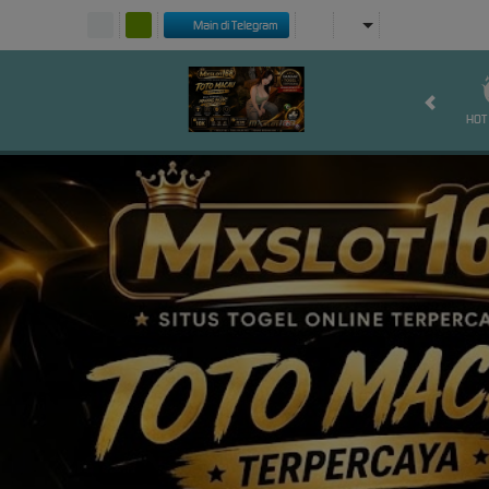
Main di Telegram
HOT