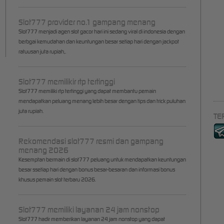
Slot777 provider no.1 gampang menang
Slot777 menjadi agen slot gacor hari ini sedang viral di indonesia dengan
berbgai kemudahan dan keuntungan besar setiap hari dengan jackpot
ratuusan juta rupiah,.
Slot777 memilikir rtp tertinggi
Slot777 memiliki rtp tertinggi yang dapat membantu pemain
mendapatkan peluang menang lebih besar dengan tips dan trick puluhan
juta rupiah.
TE
Rekomendasi slot777 resmi dan gampang
menang 2026
Kesemptan bermain di slot777 peluang untuk mendapatkan keuntungan
besar ssetiap hari dengan bonus besar-besaran dan informasi bonus
khusus pemain slot terbaru 2026.
Slot777 memiliki layanan 24 jam nonstop
Slot777 hadir memberikan layanan 24 jam nonstop yang dapat