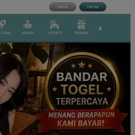
MASUK
DAFTAR
H GAME
ARCADE
E-SPORTS
PROMOSI