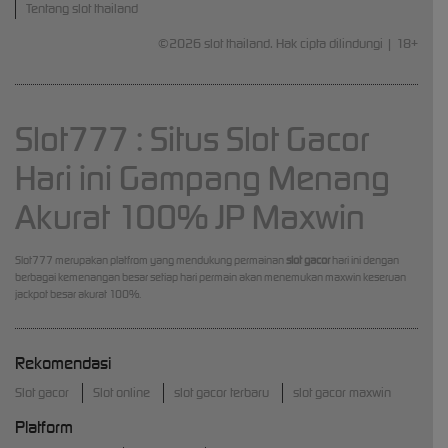
Tentang slot thailand
©2026 slot thailand. Hak cipta dilindungi | 18+
Slot777 : Situs Slot Gacor
Hari ini Gampang Menang
Akurat 100% JP Maxwin
Slot777 merupakan platfrom yang mendukung permainan
slot gacor
hari ini dengan
berbagai kemenangan besar setiap hari permain akan menemukan maxwin keseruan
jackpot besar akurat 100%.
Rekomendasi
Slot gacor
Slot online
slot gacor terbaru
slot gacor maxwin
Platform