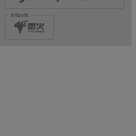
E-Sports