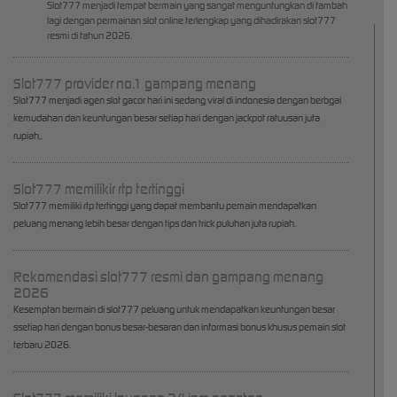
Slot777 menjadi tempat bermain yang sangat menguntungkan di tambah
lagi dengan permainan slot online terlengkap yang dihadirakan slot777
resmi di tahun 2026.
Slot777 provider no.1 gampang menang
Slot777 menjadi agen slot gacor hari ini sedang viral di indonesia dengan berbgai
kemudahan dan keuntungan besar setiap hari dengan jackpot ratuusan juta
rupiah,.
Slot777 memilikir rtp tertinggi
Slot777 memiliki rtp tertinggi yang dapat membantu pemain mendapatkan
peluang menang lebih besar dengan tips dan trick puluhan juta rupiah.
Rekomendasi slot777 resmi dan gampang menang
2026
Kesemptan bermain di slot777 peluang untuk mendapatkan keuntungan besar
ssetiap hari dengan bonus besar-besaran dan informasi bonus khusus pemain slot
terbaru 2026.