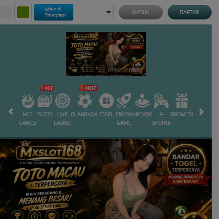
Main di
MASUK
DAFTAR
Telegram
HOT
SLOTS
LIVE
OLAHRAGA
TOGEL
CRASH
ARCADE
E-
PROMOSI
GAMES
CASINO
GAME
SPORTS