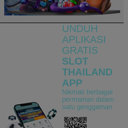
vswaysbandit
ans****a
IDR
6,998,600.00
vs20olympgate
UNDUH
rydhos****e
APLIKASI
IDR
6,989,400.00
GRATIS
vswaysmahwblck
SLOT
miste****0
IDR
6,784,500.00
THAILAND
vs20gatotx
APP
be****7
IDR
6,724,500.00
Nikmati berbagai
vs20stararx
permainan dalam
be****7
satu genggaman
IDR
6,592,400.00
vs20fruitswx
sco****9
IDR
5,941,200.00