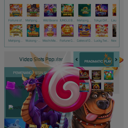
Fortune of Olympus
Mahjong Wins 3 – Black Scatter
Wild Beans
JUNGLE BANG BANG
Mahjong Ways 2
Tokyo Drift Nitro
Laughing Buddha Nexus
Mahjong Ways
Wukong - Black Scatter
Mochi Mania 1000
Fortune Gems
Gates of Olympus Super Scatter
Lucky Twins Nexus
Nexus Tombstone RIP
Video Slots Popular
PEMENANG MESIN SLOT
miste****0
IDR
15,047,200.00
vs20fruitswx
ma****5
IDR
9,253,200.00
vs20starlightx
vsteadf****1
IDR
8,998,000.00