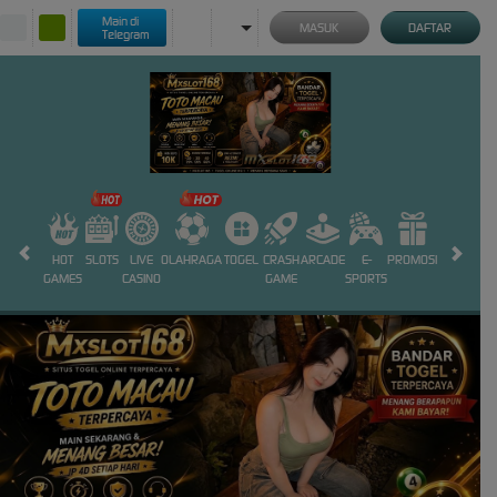
Main di
MASUK
DAFTAR
Telegram
HOT
SLOTS
LIVE
OLAHRAGA
TOGEL
CRASH
ARCADE
E-
PROMOSI
GAMES
CASINO
GAME
SPORTS