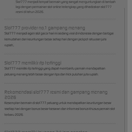
Slot777 menjadi tempat bermain yang sangat menguntungkan di tambah
lagi dengan permainan slot online terlengkap yang dihadirakan slot777
resmi di tahun 2026.
Slot777 provider no.1 gampang menang
Slot777 menjadi agen slot gacor hari ini sedang viral di indonesia dengan berbgai
kemudahan dan keuntungan besar setiap hari dengan jackpot ratuusan juta
rupiah,.
Slot777 memilikir rtp tertinggi
Slot777 memiliki rtp tertinggi yang dapat membantu pemain mendapatkan
peluang menang lebih besar dengan tips dan trick puluhan juta rupiah.
Rekomendasi slot777 resmi dan gampang menang
2026
Kesemptan bermain di slot777 peluang untuk mendapatkan keuntungan besar
ssetiap hari dengan bonus besar-besaran dan informasi bonus khusus pemain slot
terbaru 2026.