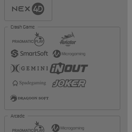
Crash Game
Arcade