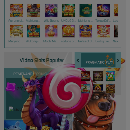
Fortune of Olympus
Mahjong Wins 3 – Black Scatter
Wild Beans
JUNGLE BANG BANG
Mahjong Ways 2
Tokyo Drift Nitro
Laughing Buddha Nexus
Mahjong Ways
Wukong - Black Scatter
Mochi Mania 1000
Fortune Gems
Gates of Olympus Super Scatter
Lucky Twins Nexus
Nexus Tombstone RIP
Video Slots Popular
PEMENANG MESIN SLOT
miste****0
IDR
15,047,200.00
vs20fruitswx
ma****5
IDR
9,253,200.00
vs20starlightx
vsteadf****1
IDR
8,998,000.00