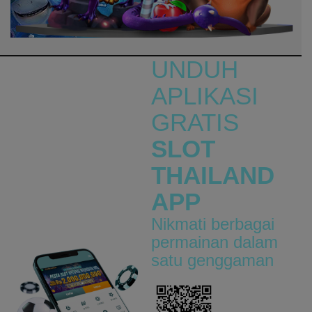
vswaysbandit
ans****a
IDR
6,998,600.00
vs20olympgate
UNDUH
rydhos****e
APLIKASI
IDR
6,989,400.00
GRATIS
vswaysmahwblck
SLOT
miste****0
IDR
6,784,500.00
THAILAND
vs20gatotx
APP
be****7
IDR
6,724,500.00
Nikmati berbagai
vs20stararx
permainan dalam
be****7
satu genggaman
IDR
6,592,400.00
vs20fruitswx
sco****9
IDR
5,941,200.00