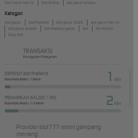
Slot Gacor hari ini
Slot Online
slot gacor terbaru
Kategori
slot gacor
slot thailand
slot gacor 2026
slot gacor hari ini
slot gacor terbaik
slot thailand gacor
slot
Slot Resmi
Situs Slot
TRANSAKSI
Keunggulan Pelayanan
1
DEPOSIT slot thailand
Min
Rata-Rata Waktu: 1 Menit
2
PENARIKAN SALDO / WD
Min
Rata-Rata Waktu: 1-2 Menit
Provider slot777 resmi gampang
menang