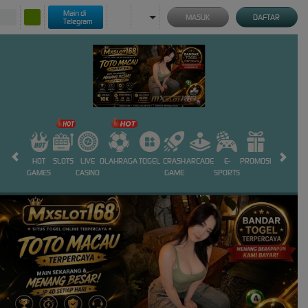
Main di
MASUK
DAFTAR
Telegram
HOT
SLOTS
LIVE
OLAHRAGA
TOGEL
CRASH
ARCADE
E-
PROMOSI
GAMES
CASINO
GAME
SPORTS