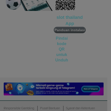
vs20fruitswx
miste****0
IDR
4,520,000.00
slot thailand
vs20olympx
App
Panduan instalasi
Pindai
kode
QR
untuk
Unduh
Android
APK
Responsible Gambling
Pusat Bantuan
Syarat dan Ketentuan