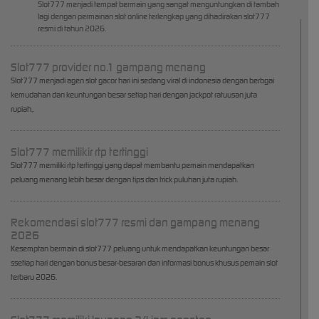
Slot777 menjadi tempat bermain yang sangat menguntungkan di tambah
lagi dengan permainan slot online terlengkap yang dihadirakan slot777
resmi di tahun 2026.
Slot777 provider no.1 gampang menang
Slot777 menjadi agen slot gacor hari ini sedang viral di indonesia dengan berbgai
kemudahan dan keuntungan besar setiap hari dengan jackpot ratuusan juta
rupiah,.
Slot777 memilikir rtp tertinggi
Slot777 memiliki rtp tertinggi yang dapat membantu pemain mendapatkan
peluang menang lebih besar dengan tips dan trick puluhan juta rupiah.
Rekomendasi slot777 resmi dan gampang menang
2026
Kesemptan bermain di slot777 peluang untuk mendapatkan keuntungan besar
ssetiap hari dengan bonus besar-besaran dan informasi bonus khusus pemain slot
terbaru 2026.