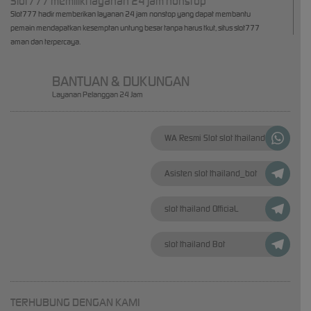
Slot777 memiliki layanan 24 jam nonstop
Slot777 hadir memberikan layanan 24 jam nonstop yang dapat membantu
pemain mendapatkan kesemptan untung besar tanpa harus tkut, situs slot777
aman dan terpercaya.
BANTUAN & DUKUNGAN
Layanan Pelanggan 24 Jam
WA Resmi Slot slot thailand
Asisten slot thailand_bot
slot thailand OfficiaL
slot thailand Bot
TERHUBUNG DENGAN KAMI