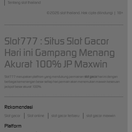
Tentang slot thailand
©2026 slot thailand. Hak cipta dilindungi | 18+
Slot777 : Situs Slot Gacor
Hari ini Gampang Menang
Akurat 100% JP Maxwin
Slot777 merupakan platfrom yang mendukung permainan
slot gacor
hari ini dengan
berbagai kemenangan besar setiap hari permain akan menemukan maxwin keseruan
jackpot besar akurat 100%.
Rekomendasi
Slot gacor
Slot online
slot gacor terbaru
slot gacor maxwin
Platform