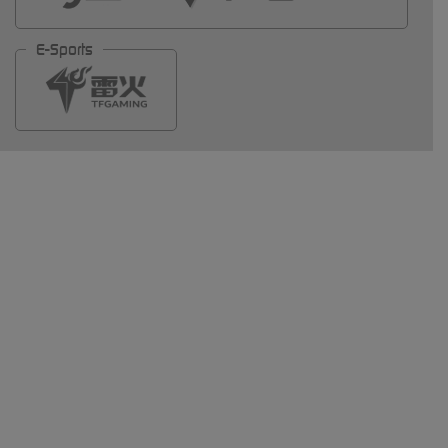
E-Sports