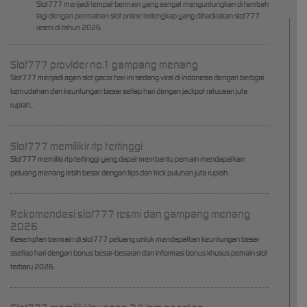
Slot777 menjadi tempat bermain yang sangat menguntungkan di tambah
lagi dengan permainan slot online terlengkap yang dihadirakan slot777
resmi di tahun 2026.
Slot777 provider no.1 gampang menang
Slot777 menjadi agen slot gacor hari ini sedang viral di indonesia dengan berbgai
kemudahan dan keuntungan besar setiap hari dengan jackpot ratuusan juta
rupiah,.
Slot777 memilikir rtp tertinggi
Slot777 memiliki rtp tertinggi yang dapat membantu pemain mendapatkan
peluang menang lebih besar dengan tips dan trick puluhan juta rupiah.
Rekomendasi slot777 resmi dan gampang menang
2026
Kesemptan bermain di slot777 peluang untuk mendapatkan keuntungan besar
ssetiap hari dengan bonus besar-besaran dan informasi bonus khusus pemain slot
terbaru 2026.