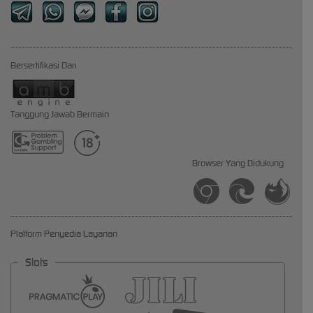
Bersertifikasi Dari
Tanggung Jawab Bermain
Browser Yang Didukung
Platform Penyedia Layanan
Slots