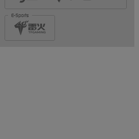
E-Sports