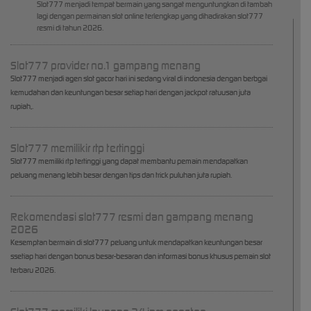
Slot777 menjadi tempat bermain yang sangat menguntungkan di tambah
lagi dengan permainan slot online terlengkap yang dihadirakan slot777
resmi di tahun 2026.
Slot777 provider no.1 gampang menang
Slot777 menjadi agen slot gacor hari ini sedang viral di indonesia dengan berbgai
kemudahan dan keuntungan besar setiap hari dengan jackpot ratuusan juta
rupiah,.
Slot777 memilikir rtp tertinggi
Slot777 memiliki rtp tertinggi yang dapat membantu pemain mendapatkan
peluang menang lebih besar dengan tips dan trick puluhan juta rupiah.
Rekomendasi slot777 resmi dan gampang menang
2026
Kesemptan bermain di slot777 peluang untuk mendapatkan keuntungan besar
ssetiap hari dengan bonus besar-besaran dan informasi bonus khusus pemain slot
terbaru 2026.