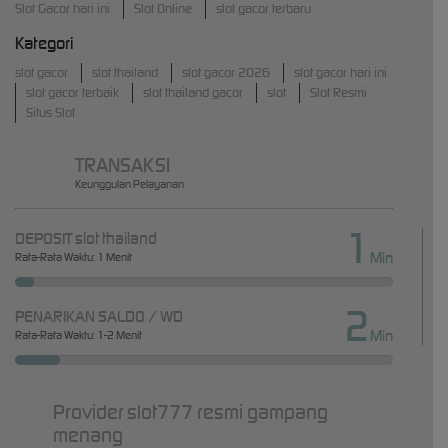
Slot Gacor hari ini
Slot Online
slot gacor terbaru
Kategori
slot gacor
slot thailand
slot gacor 2026
slot gacor hari ini
slot gacor terbaik
slot thailand gacor
slot
Slot Resmi
Situs Slot
TRANSAKSI
Keunggulan Pelayanan
1
DEPOSIT slot thailand
Min
Rata-Rata Waktu: 1 Menit
2
PENARIKAN SALDO / WD
Min
Rata-Rata Waktu: 1-2 Menit
Provider slot777 resmi gampang
menang