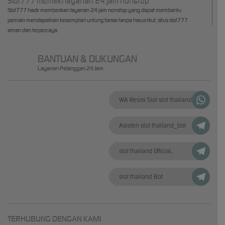
Slot777 memiliki layanan 24 jam nonstop
Slot777 hadir memberikan layanan 24 jam nonstop yang dapat membantu
pemain mendapatkan kesemptan untung besar tanpa harus tkut, situs slot777
aman dan terpercaya.
BANTUAN & DUKUNGAN
Layanan Pelanggan 24 Jam
WA Resmi Slot slot thailand
Asisten slot thailand_bot
slot thailand OfficiaL
slot thailand Bot
TERHUBUNG DENGAN KAMI