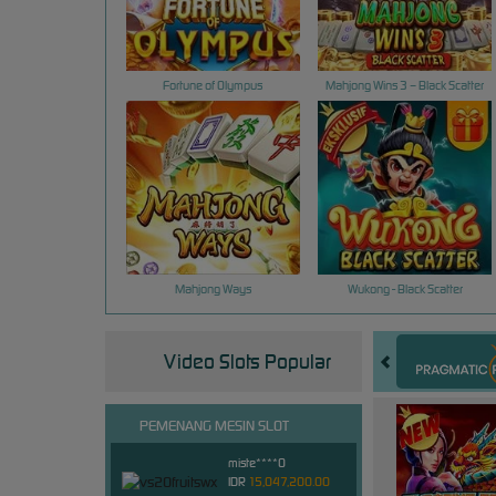
Fortune of Olympus
Mahjong Wins 3 – Black Scatter
Mahjong Ways
Wukong - Black Scatter
Video Slots Popular
PEMENANG MESIN SLOT
miste****0
IDR
15,047,200.00