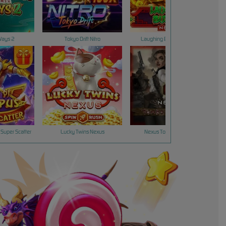
Ways 2
Tokyo Drift Nitro
Laughing Buddha Nexus
Super Scatter
Lucky Twins Nexus
Nexus Tombstone RIP