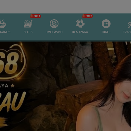
 GAMES
SLOTS
LIVE CASINO
OLAHRAGA
TOGEL
CRAS