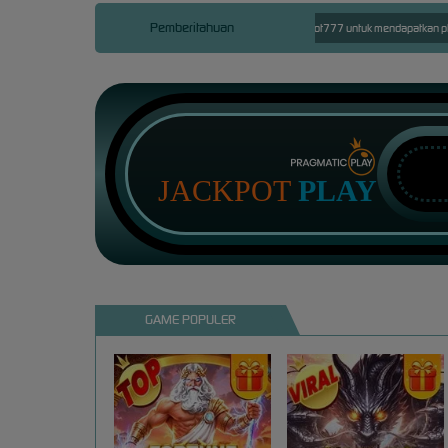
Pemberitahuan
 keuntungan besar yang selalu di hadirkan provider slot777 untuk mendapatkan pluang jackpt b
JACKPOT
PLAY
GAME POPULER