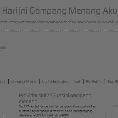
cor Hari ini Gampang Menang A
i dengan berbagai kemenangan besar setiap hari permain akan menemukan maxwin keseruan jackp
xwin
 ini
slot gacor terbaik
slot thailand gacor
slot
Slot Resmi
Situs Sl
Provider slot777 resmi gampang
menang
Slot777 menjadi tempat bermain yang sangat menguntungkan
di tambah lagi dengan permainan slot online terlengkap yang
dihadirakan slot777 resmi di tahun 2026.