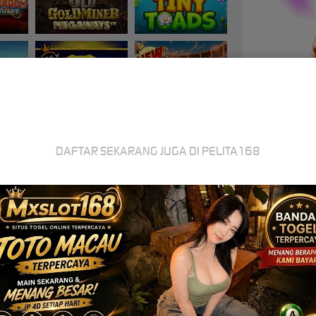
DAFTAR SEKARANG JUGA DI PELITA168