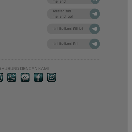
thailand
Asisten slot
thailand_bot
slot thailand OfficiaL
slot thailand Bot
RHUBUNG DENGAN KAMI