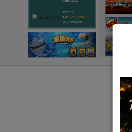
vs20fruitswx
ma****5
IDR
9,253,200.00
vs20starlightx
vsteadf****1
IDR
8,998,000.00
vswaysbandit
ans****a
IDR
6,998,600.00
vs20olympgate
rydhos****e
IDR
6,989,400.00
vswaysmahwblck
miste****0
IDR
6,784,500.00
vs20gatotx
be****7
IDR
6,724,500.00
vs20stararx