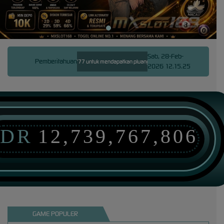
Sab, 28-Feb-
Pemberitahuan
di hadirkan provider slot777 untuk mendapatkan pluang jackpt besar setiap hari.
Slot777 m
2026 12.15.25
IDR
12,739,767,806
GAME POPULER