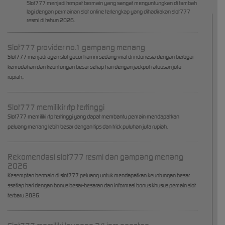
Slot777 menjadi tempat bermain yang sangat menguntungkan di tambah
lagi dengan permainan slot online terlengkap yang dihadirakan slot777
resmi di tahun 2026.
Slot777 provider no.1 gampang menang
Slot777 menjadi agen slot gacor hari ini sedang viral di indonesia dengan berbgai
kemudahan dan keuntungan besar setiap hari dengan jackpot ratuusan juta
rupiah,.
Slot777 memilikir rtp tertinggi
Slot777 memiliki rtp tertinggi yang dapat membantu pemain mendapatkan
peluang menang lebih besar dengan tips dan trick puluhan juta rupiah.
Rekomendasi slot777 resmi dan gampang menang
2026
Kesemptan bermain di slot777 peluang untuk mendapatkan keuntungan besar
ssetiap hari dengan bonus besar-besaran dan informasi bonus khusus pemain slot
terbaru 2026.