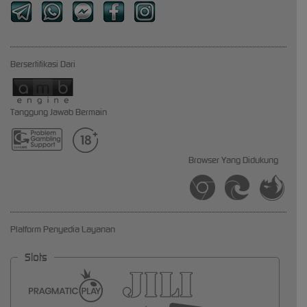
Bersertifikasi Dari
Tanggung Jawab Bermain
Browser Yang Didukung
Platform Penyedia Layanan
Slots