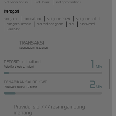
Slot Gacor hari ini
Slot Online
slot gacor terbaru
Kategori
slot gacor
slot thailand
slot gacor 2026
slot gacor hari ini
slot gacor terbaik
slot thailand gacor
slot
Slot Resmi
Situs Slot
TRANSAKSI
Keunggulan Pelayanan
1
DEPOSIT slot thailand
Min
Rata-Rata Waktu: 1 Menit
2
PENARIKAN SALDO / WD
Min
Rata-Rata Waktu: 1-2 Menit
Provider slot777 resmi gampang
menang