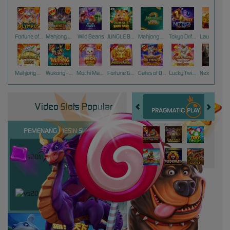
Fortune of Olympus
Mahjong Wins 3 – Black Scatter
Wild Beans
JUNGLE BANG BANG
Mahjong Ways 2
Tokyo Drift Nitro
Laughing Buddha Nexus
Mahjong Ways
Wukong - Black Scatter
Mochi Mania 1000
Fortune Gems
Gates of Olympus Super Scatter
Lucky Twins Nexus
Nexus Tombstone RIP
Video Slots Popular
PEMENANG MESIN SLOT
miste****0
IDR
15,047,200.00
vs20fruitswx
ma****5
IDR
9,253,200.00
vs20starlightx
vsteadf****1
IDR
8,998,000.00