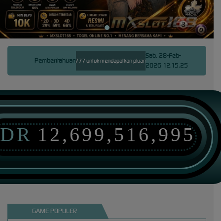
Sab, 28-Feb-
Pemberitahuan
di hadirkan provider slot777 untuk mendapatkan pluang jackpt besar setiap hari.
Slot777 m
2026 12.15.25
IDR
12,699,516,995
GAME POPULER