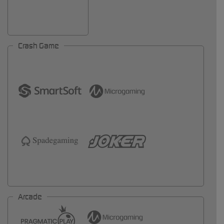
Crash Game
Arcade