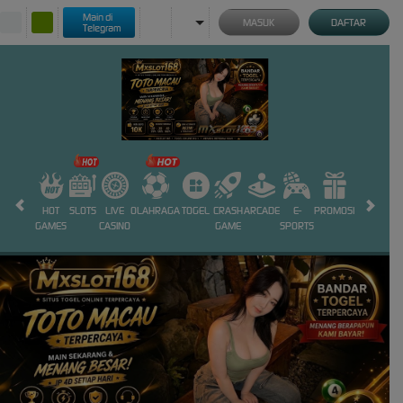
Main di
MASUK
DAFTAR
Telegram
HOT
SLOTS
LIVE
OLAHRAGA
TOGEL
CRASH
ARCADE
E-
PROMOSI
GAMES
CASINO
GAME
SPORTS