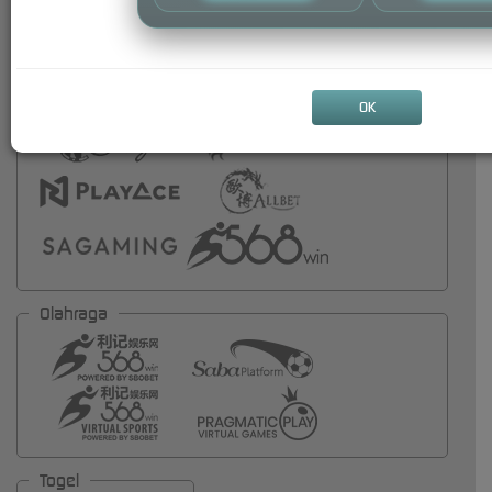
OK
Olahraga
Togel