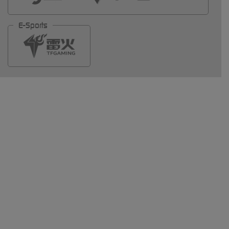
E-Sports