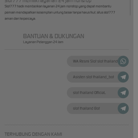
Slot777 memiliki layanan 24 jam nonstop
Slot777 hadir memberikan layanan 24 jam nonstop yang dapat membantu
pemain mendapatkan kesemptan untung besar tanpa harus tkut, situs slot777
aman dan terpercaya.
BANTUAN & DUKUNGAN
Layanan Pelanggan 24 Jam
WA Resmi Slot slot thailand
Asisten slot thailand_bot
slot thailand OfficiaL
slot thailand Bot
TERHUBUNG DENGAN KAMI