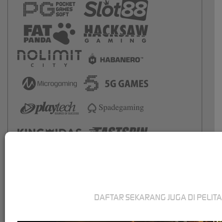
DAFTAR SEKARANG JUGA DI PELIT