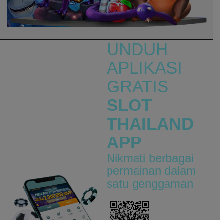
vswaysbandit
ans****a
IDR
6,998,600.00
vs20olympgate
UNDUH
rydhos****e
APLIKASI
IDR
6,989,400.00
GRATIS
vswaysmahwblck
SLOT
miste****0
IDR
6,784,500.00
THAILAND
vs20gatotx
APP
be****7
IDR
6,724,500.00
Nikmati berbagai
vs20stararx
permainan dalam
be****7
satu genggaman
IDR
6,592,400.00
vs20fruitswx
sco****9
IDR
5,941,200.00