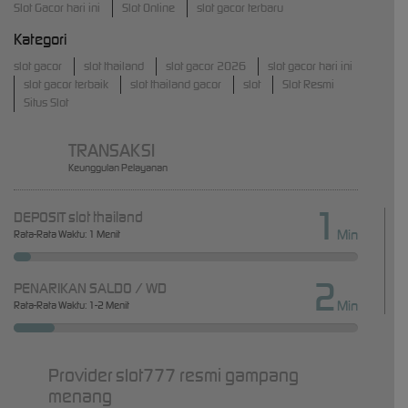
Slot Gacor hari ini
Slot Online
slot gacor terbaru
Kategori
slot gacor
slot thailand
slot gacor 2026
slot gacor hari ini
slot gacor terbaik
slot thailand gacor
slot
Slot Resmi
Situs Slot
TRANSAKSI
Keunggulan Pelayanan
1
DEPOSIT slot thailand
Min
Rata-Rata Waktu: 1 Menit
2
PENARIKAN SALDO / WD
Min
Rata-Rata Waktu: 1-2 Menit
Provider slot777 resmi gampang
menang