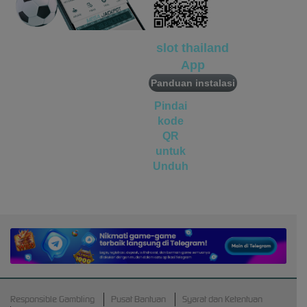
vs20fruitswx
miste****0
IDR
4,520,000.00
slot thailand
vs20olympx
App
Panduan instalasi
Pindai
kode
QR
untuk
Unduh
Android
APK
Responsible Gambling
Pusat Bantuan
Syarat dan Ketentuan