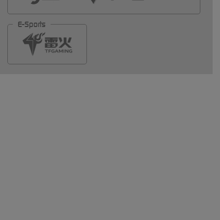
E-Sports