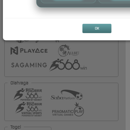
OK
Olahraga
Togel