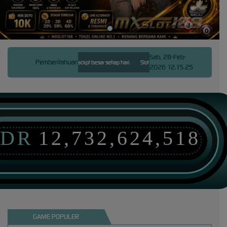
Sab, 28-Feb-
Pemberitahuan
uk mendapatkan pluang jackpt besar setiap hari.
Slot777 merupakan platfrom yang mendukun
2026 12.15.25
IDR
12,732,624,518
GAME POPULER