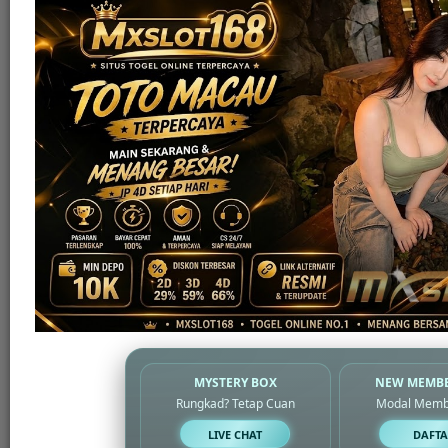
MYSTERY BOX
NEW MEMBE
Rungkad? Tetap Cuan
Modal Memb
Live Casino
LIVE CHAT
DAFTA