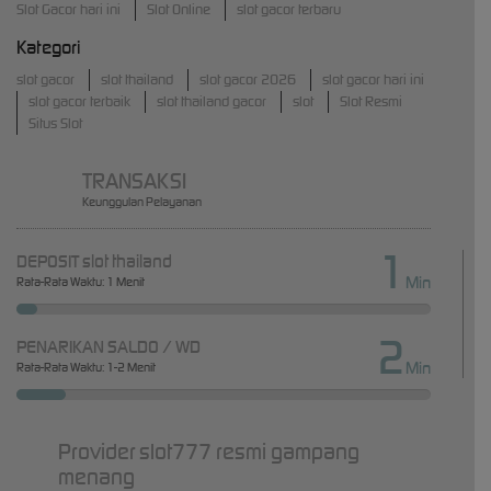
Slot Gacor hari ini
Slot Online
slot gacor terbaru
Kategori
slot gacor
slot thailand
slot gacor 2026
slot gacor hari ini
slot gacor terbaik
slot thailand gacor
slot
Slot Resmi
Situs Slot
TRANSAKSI
Keunggulan Pelayanan
1
DEPOSIT slot thailand
Min
Rata-Rata Waktu: 1 Menit
2
PENARIKAN SALDO / WD
Min
Rata-Rata Waktu: 1-2 Menit
Provider slot777 resmi gampang
menang