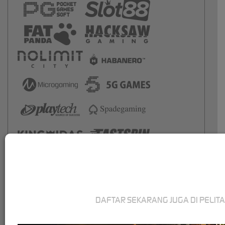
DAFTAR SEKARANG JUGA DI PELIT