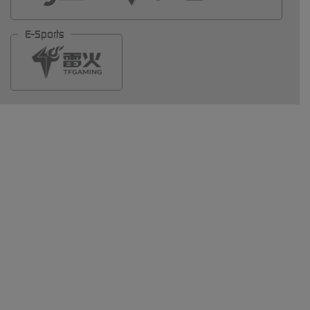
E-Sports