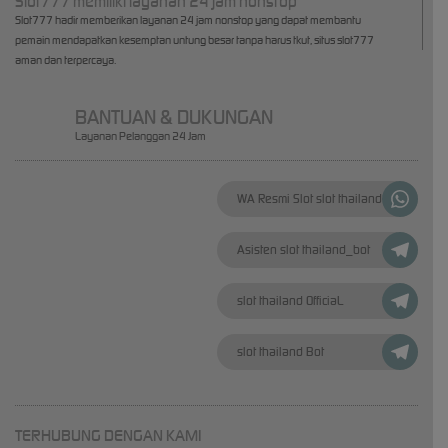
Slot777 memiliki layanan 24 jam nonstop
Slot777 hadir memberikan layanan 24 jam nonstop yang dapat membantu
pemain mendapatkan kesemptan untung besar tanpa harus tkut, situs slot777
aman dan terpercaya.
BANTUAN & DUKUNGAN
Layanan Pelanggan 24 Jam
WA Resmi Slot slot thailand
Asisten slot thailand_bot
slot thailand OfficiaL
slot thailand Bot
TERHUBUNG DENGAN KAMI