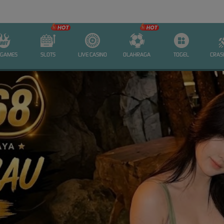
 GAMES
SLOTS
LIVE CASINO
OLAHRAGA
TOGEL
CRAS