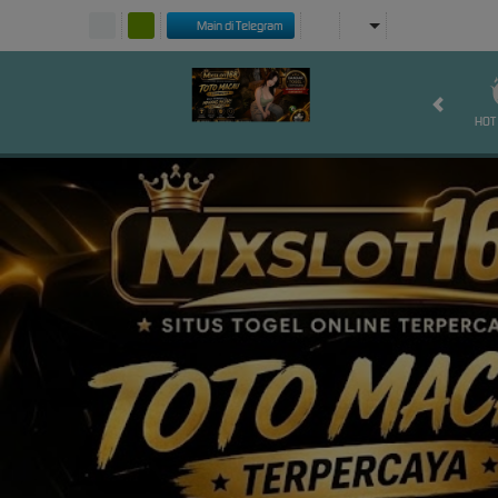
Main di Telegram
HOT