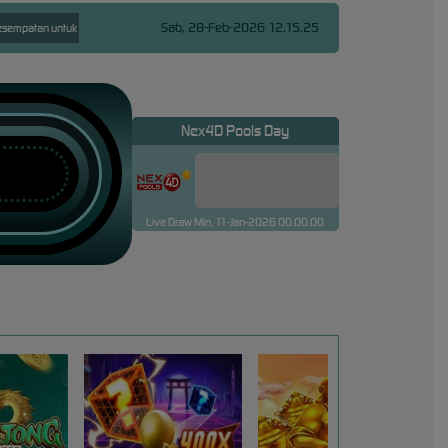
Sab, 28-Feb-2026 12.15.25
ntuk mendapatkan peluang keuntungan besar yang selalu di hadirkan provider slot777 untuk men
Nex4D Pools Day
Live Draw Min, 11-Jan-2026 00.00.00