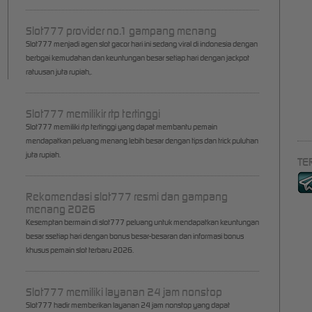
Slot777 provider no.1 gampang menang
Slot777 menjadi agen slot gacor hari ini sedang viral di indonesia dengan
berbgai kemudahan dan keuntungan besar setiap hari dengan jackpot
ratuusan juta rupiah,.
Slot777 memilikir rtp tertinggi
Slot777 memiliki rtp tertinggi yang dapat membantu pemain
mendapatkan peluang menang lebih besar dengan tips dan trick puluhan
juta rupiah.
TE
Rekomendasi slot777 resmi dan gampang
menang 2026
Kesemptan bermain di slot777 peluang untuk mendapatkan keuntungan
besar ssetiap hari dengan bonus besar-besaran dan informasi bonus
khusus pemain slot terbaru 2026.
Slot777 memiliki layanan 24 jam nonstop
Slot777 hadir memberikan layanan 24 jam nonstop yang dapat