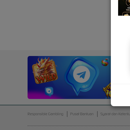
be****7
IDR
6,592,400.00
vs20fruitswx
sco****9
IDR
5,941,200.00
vs20fruitswx
miste****0
IDR
4,520,000.00
vs20olympx
Responsible Gambling
Pusat Bantuan
Syarat dan Ketent