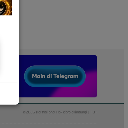
Pindai kode
untuk Und
Android A
©2026 slot thailand. Hak cipta dilindungi | 18+