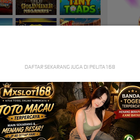
DAFTAR SEKARANG JUGA DI PELITA168