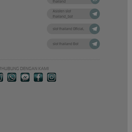
thailand
Asisten slot
thailand_bot
slot thailand OfficiaL
slot thailand Bot
RHUBUNG DENGAN KAMI