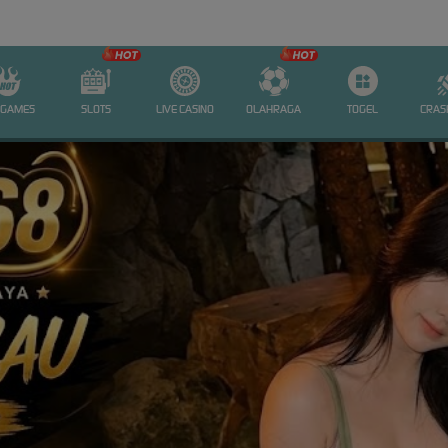
 GAMES
SLOTS
LIVE CASINO
OLAHRAGA
TOGEL
CRAS