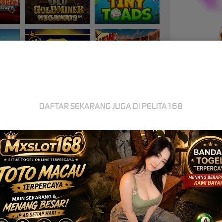
DAFTAR SEKARANG JUGA DI PELITA168