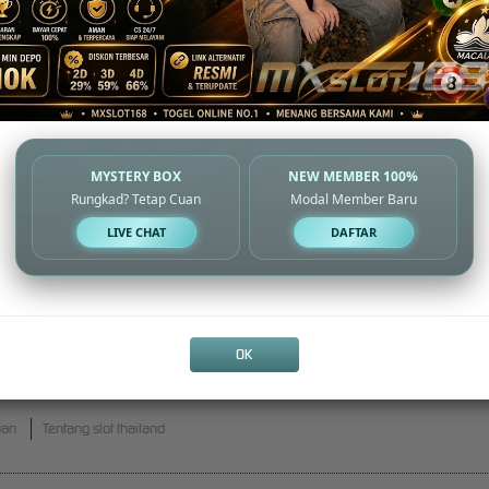
MYSTERY BOX
NEW MEMBER 100%
Rungkad? Tetap Cuan
Modal Member Baru
LIVE CHAT
DAFTAR
OK
uan
Tentang slot thailand