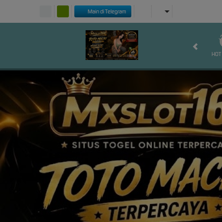
Main di Telegram
HOT