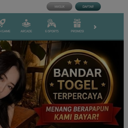
MASUK
DAFTAR
H GAME
ARCADE
E-SPORTS
PROMOSI