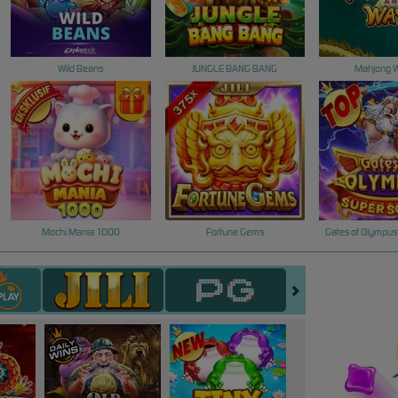
Wild Beans
JUNGLE BANG BANG
Mahjong 
Mochi Mania 1000
Fortune Gems
Gates of Olympus 