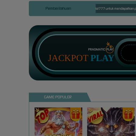
Pemberitahuan
g keuntungan besar yang selalu di hadirkan provider slot777 untuk mendapatkan pluang jackpt b
JACKPOT
PLAY
GAME POPULER