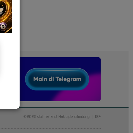
Pindai kode
untuk Und
Android A
©2026 slot thailand. Hak cipta dilindungi | 18+