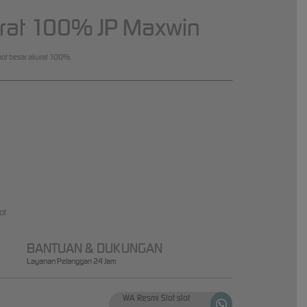
kurat 100% JP Maxwin
ot besar akurat 100%.
ot
BANTUAN & DUKUNGAN
Layanan Pelanggan 24 Jam
WA Resmi Slot slot