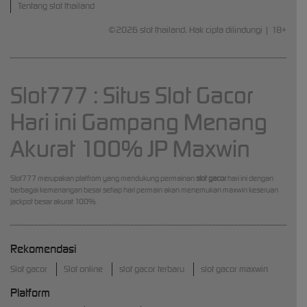
Tentang slot thailand
©2026 slot thailand. Hak cipta dilindungi | 18+
Slot777 : Situs Slot Gacor
Hari ini Gampang Menang
Akurat 100% JP Maxwin
Slot777 merupakan platfrom yang mendukung permainan
slot gacor
hari ini dengan
berbagai kemenangan besar setiap hari permain akan menemukan maxwin keseruan
jackpot besar akurat 100%.
Rekomendasi
Slot gacor
Slot online
slot gacor terbaru
slot gacor maxwin
Platform