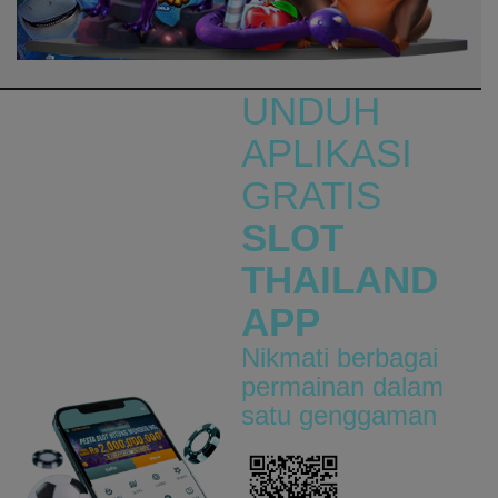
vswaysbandit
ans****a
IDR
6,998,600.00
vs20olympgate
UNDUH
rydhos****e
APLIKASI
IDR
6,989,400.00
GRATIS
vswaysmahwblck
SLOT
miste****0
IDR
6,784,500.00
THAILAND
vs20gatotx
APP
be****7
IDR
6,724,500.00
Nikmati berbagai
vs20stararx
permainan dalam
be****7
satu genggaman
IDR
6,592,400.00
vs20fruitswx
sco****9
IDR
5,941,200.00