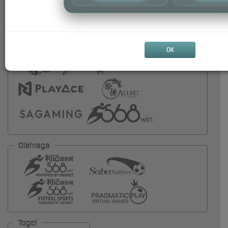
OK
Olahraga
Togel