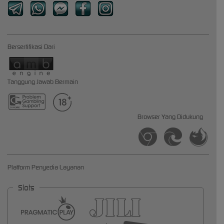
Bersertifikasi Dari
Tanggung Jawab Bermain
Browser Yang Didukung
Platform Penyedia Layanan
Slots