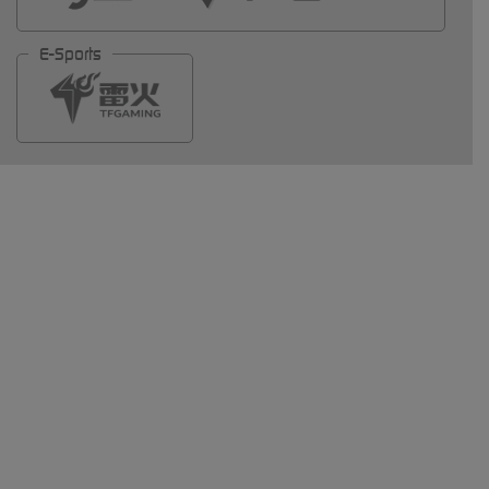
E-Sports