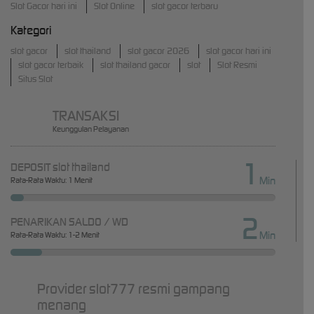
Slot Gacor hari ini
Slot Online
slot gacor terbaru
Kategori
slot gacor
slot thailand
slot gacor 2026
slot gacor hari ini
slot gacor terbaik
slot thailand gacor
slot
Slot Resmi
Situs Slot
TRANSAKSI
Keunggulan Pelayanan
1
DEPOSIT slot thailand
Min
Rata-Rata Waktu: 1 Menit
2
PENARIKAN SALDO / WD
Min
Rata-Rata Waktu: 1-2 Menit
Provider slot777 resmi gampang
menang