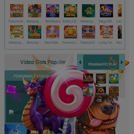
Fortune of Olympus
Mahjong Wins 3 – Black Scatter
Wild Beans
JUNGLE BANG BANG
Mahjong Ways 2
Tokyo Drift Nitro
Laughing Buddha Nexus
Mahjong Ways
Wukong - Black Scatter
Mochi Mania 1000
Fortune Gems
Gates of Olympus Super Scatter
Lucky Twins Nexus
Nexus Tombstone RIP
Video Slots Popular
PEMENANG MESIN SLOT
miste****0
IDR
15,047,200.00
vs20fruitswx
ma****5
IDR
9,253,200.00
vs20starlightx
vsteadf****1
IDR
8,998,000.00