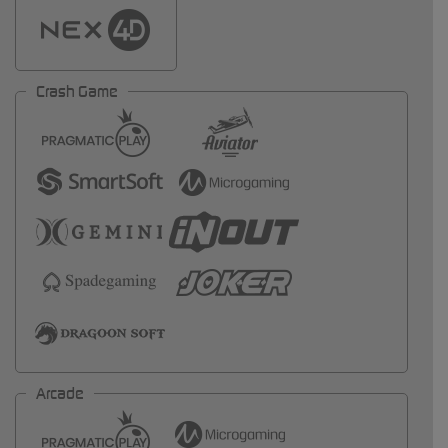
Crash Game
Arcade