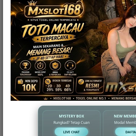
MYSTERY BOX
NEW MEMBE
Rungkad? Tetap Cuan
Modal Memb
Live Casino
LIVE CHAT
DAFTA