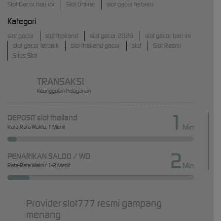
Slot Gacor hari ini
Slot Online
slot gacor terbaru
Kategori
slot gacor
slot thailand
slot gacor 2026
slot gacor hari ini
slot gacor terbaik
slot thailand gacor
slot
Slot Resmi
Situs Slot
TRANSAKSI
Keunggulan Pelayanan
1
DEPOSIT slot thailand
Min
Rata-Rata Waktu: 1 Menit
2
PENARIKAN SALDO / WD
Min
Rata-Rata Waktu: 1-2 Menit
Provider slot777 resmi gampang
menang