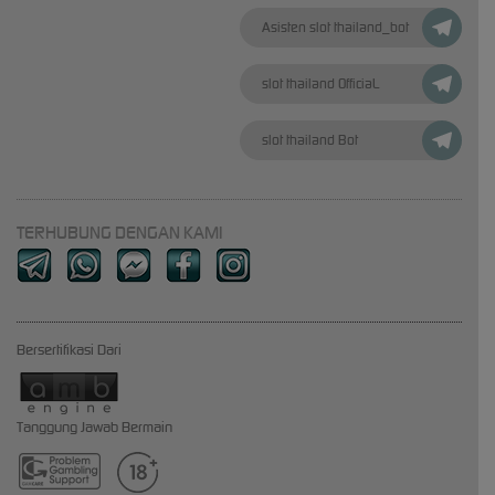
Asisten slot thailand_bot
slot thailand OfficiaL
slot thailand Bot
TERHUBUNG DENGAN KAMI
Bersertifikasi Dari
Tanggung Jawab Bermain