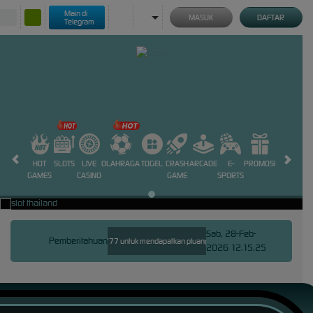
Main di
MASUK
DAFTAR
Telegram
HOT
SLOTS
LIVE
OLAHRAGA
TOGEL
CRASH
ARCADE
E-
PROMOSI
GAMES
CASINO
GAME
SPORTS
Sab, 28-Feb-
Pemberitahuan
 di hadirkan provider slot777 untuk mendapatkan pluang jackpt besar setiap hari.
Slot777 
2026 12.15.25