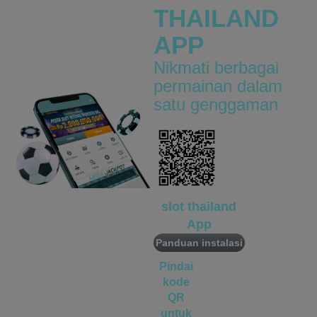
IDR
6,784,500.00
THAILAND
vs20gatotx
APP
be****7
IDR
6,724,500.00
Nikmati berbagai
vs20stararx
permainan dalam
be****7
satu genggaman
IDR
6,592,400.00
vs20fruitswx
sco****9
IDR
5,941,200.00
vs20fruitswx
miste****0
IDR
4,520,000.00
slot thailand
vs20olympx
App
Panduan instalasi
Pindai
kode
QR
untuk