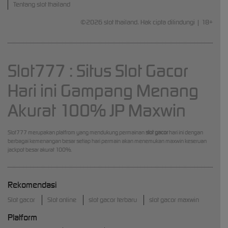
Tentang slot thailand
©2026 slot thailand. Hak cipta dilindungi | 18+
Slot777 : Situs Slot Gacor
Hari ini Gampang Menang
Akurat 100% JP Maxwin
Slot777 merupakan platfrom yang mendukung permainan
slot gacor
hari ini dengan
berbagai kemenangan besar setiap hari permain akan menemukan maxwin keseruan
jackpot besar akurat 100%.
Rekomendasi
Slot gacor
Slot online
slot gacor terbaru
slot gacor maxwin
Platform