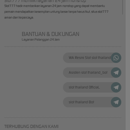
Slot777 memiliki layanan 24 jam nonstop
Slot777 hadir memberikan layanan 24 jam nonstop yang dapat membantu
pemain mendapatkan kesemptan untung besar tanpa harus tkut, situs slot777
aman dan terpercaya.
BANTUAN & DUKUNGAN
Layanan Pelanggan 24 Jam
WA Resmi Slot slot thailand
Asisten slot thailand_bot
slot thailand OfficiaL
slot thailand Bot
TERHUBUNG DENGAN KAMI