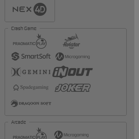
Crash Game
Arcade