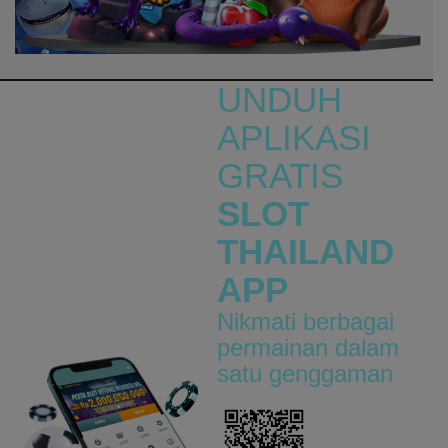
vswaysbandit
ans****a
IDR
6,998,600.00
vs20olympgate
UNDUH
rydhos****e
APLIKASI
IDR
6,989,400.00
GRATIS
vswaysmahwblck
SLOT
miste****0
IDR
6,784,500.00
THAILAND
vs20gatotx
APP
be****7
IDR
6,724,500.00
Nikmati berbagai
vs20stararx
permainan dalam
be****7
satu genggaman
IDR
6,592,400.00
vs20fruitswx
sco****9
IDR
5,941,200.00