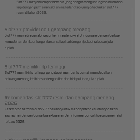
Slot777 menjadi tempat bermain yang sangat menguntungkan di tambah
lagi dengan permainan slot online terlengkap yang dihadirakan slot777
resmi di tahun 2026.
Slot777 provider no.1 gampang menang
Slot777 menjadi agen slot gacor hari ini sedang viral di indonesia dengan berbgai
kemudahan dan keuntungan besar setiap hari dengan jackpot ratuusan juta
rupiah,.
Slot777 memilikir rtp tertinggi
Slot777 memiliki rtp tertinggi yang dapat membantu pemain mendapatkan
peluang menang lebih besar dengan tips dan trick puluhan juta rupiah.
Rekomendasi slot777 resmi dan gampang menang
2026
Kesemptan bermain di slot777 peluang untuk mendapatkan keuntungan besar
ssetiap hari dengan bonus besar-besaran dan informasi bonus khusus pemain slot
terbaru 2026.