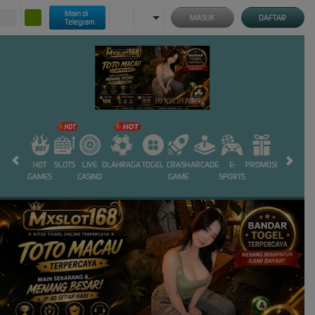
Main di
MASUK
DAFTAR
Telegram
HOT
SLOTS
LIVE
OLAHRAGA
TOGEL
CRASH
ARCADE
E-
PROMOSI
GAMES
CASINO
GAME
SPORTS