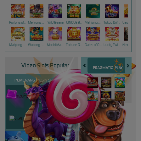
Fortune of Olympus
Mahjong Wins 3 – Black Scatter
Wild Beans
JUNGLE BANG BANG
Mahjong Ways 2
Tokyo Drift Nitro
Laughing Buddha Nexus
Mahjong Ways
Wukong - Black Scatter
Mochi Mania 1000
Fortune Gems
Gates of Olympus Super Scatter
Lucky Twins Nexus
Nexus Tombstone RIP
Video Slots Popular
PEMENANG MESIN SLOT
miste****0
IDR
15,047,200.00
vs20fruitswx
ma****5
IDR
9,253,200.00
vs20starlightx
vsteadf****1
IDR
8,998,000.00