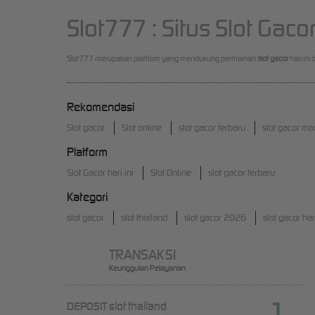
Slot777 : Situs Slot Ga
Slot777 merupakan platfrom yang mendukung permainan
slot gacor
hari in
Rekomendasi
Slot gacor
Slot online
slot gacor terbaru
slot gacor ma
Platform
Slot Gacor hari ini
Slot Online
slot gacor terbaru
Kategori
slot gacor
slot thailand
slot gacor 2026
slot gacor hari
TRANSAKSI
Keunggulan Pelayanan
1
DEPOSIT slot thailand