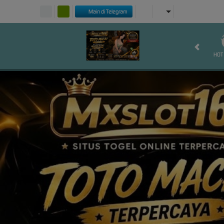
Main di Telegram
HOT