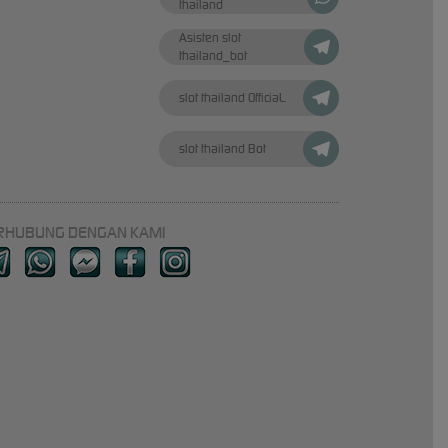
thailand
Asisten slot
thailand_bot
slot thailand OfficiaL
slot thailand Bot
RHUBUNG DENGAN KAMI