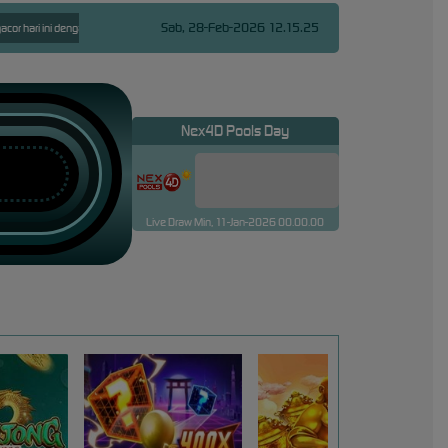
Sab, 28-Feb-2026 12.15.25
ni dengan berbagai kemenangan besar setiap hari permain akan menemukan maxwin keseruan jac
Nex4D Pools Day
Live Draw Min, 11-Jan-2026 00.00.00