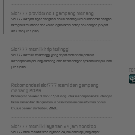
Slot777 provider no.1 gampang menang
Slot777 menjadi agen slot gacor hari ini sedang viral di indonesia dengan
berbgai kemudahan dan keuntungan besar setiap hari dengan jackpot
ratuusan juta rupiah,.
Slot777 memilikir rtp tertinggi
Slot777 memiliki rtp tertinggi yang dapat membantu pemain
mendapatkan peluang menang lebih besar dengan tips dan trick puluhan
juta rupiah.
TE
Rekomendasi slot777 resmi dan gampang
menang 2026
Kesemptan bermain di slot777 peluang untuk mendapatkan keuntungan
besar ssetiap hari dengan bonus besar-besaran dan informasi bonus
khusus pemain slot terbaru 2026.
Slot777 memiliki layanan 24 jam nonstop
Slot777 hadir memberikan layanan 24 jam nonstop yang dapat