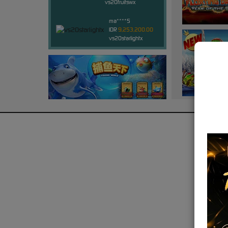
vs20fruitswx
ma****5
IDR
9,253,200.00
vs20starlightx
vsteadf****1
IDR
8,998,000.00
vswaysbandit
ans****a
IDR
6,998,600.00
vs20olympgate
rydhos****e
IDR
6,989,400.00
vswaysmahwblck
miste****0
IDR
6,784,500.00
vs20gatotx
be****7
IDR
6,724,500.00
vs20stararx