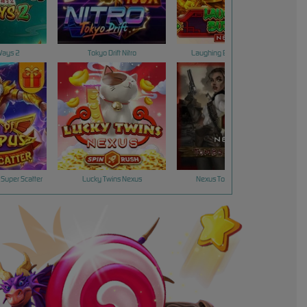
Ways 2
Tokyo Drift Nitro
Laughing Buddha Nexus
Super Scatter
Lucky Twins Nexus
Nexus Tombstone RIP