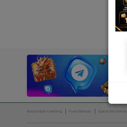
be****7
IDR
6,592,400.00
vs20fruitswx
sco****9
IDR
5,941,200.00
vs20fruitswx
miste****0
IDR
4,520,000.00
vs20olympx
Responsible Gambling
Pusat Bantuan
Syarat dan Ketent