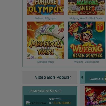
Fortune of Olympus
Mahjong Wins 3 – Black Scatter
Mahjong Ways
Wukong - Black Scatter
Video Slots Popular
PEMENANG MESIN SLOT
miste****0
IDR
15,047,200.00