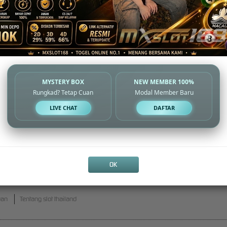
MYSTERY BOX
NEW MEMBER 100%
Rungkad? Tetap Cuan
Modal Member Baru
LIVE CHAT
DAFTAR
OK
uan
Tentang slot thailand